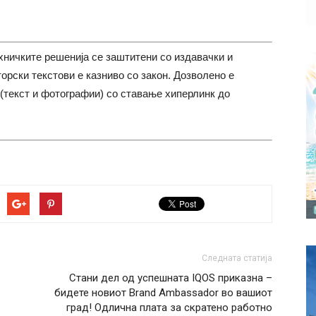
хничките решенија се заштитени со издавачки и
торски текстови е казниво со закон. Дозволено е
(текст и фотографии) со ставање хиперлинк до
Следната статија
Стани дел од успешната IQOS приказна –
бидете новиот Brand Ambassador во вашиот
град! Одлична плата за скратено работно