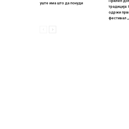
Прилеп до
уште има што да понуди
традиција: 
одржи прв
фестивал „