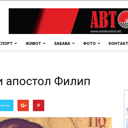
СПОРТ
ЖИВОТ
ЗАБАВА
ФОТО
КОНТАК
и апостол Филип
Твитер