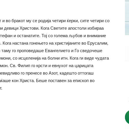
и во бракот му се родија четири ќерки, сите четири со
ни девици Христови. Кога Светите апостоли избираа
Стефан и останатите. Тој со голема љубов и внимание
 Кога настана гонењето на христијаните во Ерусалим,
и таму го проповедаше Евангелието и Го сведочеше
мони, со исцеленија на болни итн. Кога ги виде чудата
мон. Св. Филип го крсти и евнухот на царицата
 невидливо го пренесе во Азот, кадешто оттогаш
ќаше кон Христа. Беше поставен за епископ во
т.