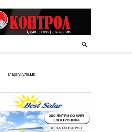
Т
Маркукуле.мк