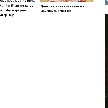
бива нова фестивалска
На 14 и 15 август ќе се
Денеска ја славиме светата
иот Меѓународен
маченичка Христина
Итар Пејо“