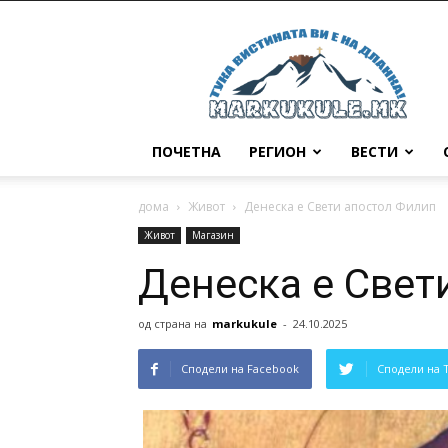
Маркукуле
ПОЧЕТНА
РЕГИОН
ВЕСТИ
дома
Живот
Денеска е Свети апостол Филип
Живот
Магазин
Денеска е Свет
од страна на
markukule
-
24.10.2025
Сподели на Facebook
Сподели на 