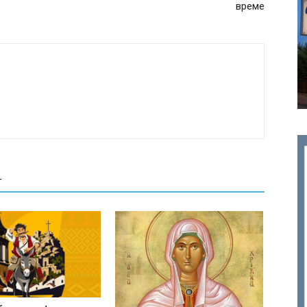
време
Т