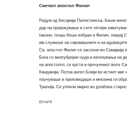
Светиот апостол Филип
Родум од Кесарија Палестинска. Беше женет 
дар на пророкување и сите четири заветува
ѓакони, тогаш беше избран и Филип, покрај 
им служеше на сиромашните и на вдовиците.
Св. апостол Филип се засолни во Самарија 
Бога со многубројни чуда и изгонувања на де
на апостолот, се крсти и прочуениот волх Си
Кандакија. Потоа ангел Божји во истиот миг
поучуваше и проповедаше и мнозина ги обра
Тралија. Се упокои мирно во длабока старос
Error9