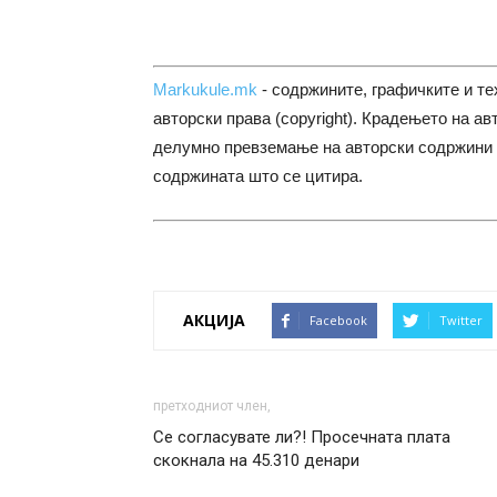
Markukule.mk
- содржините, графичките и те
авторски права (copyright). Крадењето на ав
делумно превземање на авторски содржини 
содржината што се цитира.
АКЦИЈА
Facebook
Twitter
претходниот член,
Се согласувате ли?! Просечната плата
скокнала на 45.310 денари