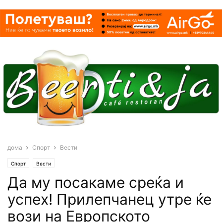
дома
Спорт
Вести
Спорт
Вести
Да му посакаме среќа и
успех! Прилепчанец утре ќе
вози на Европското