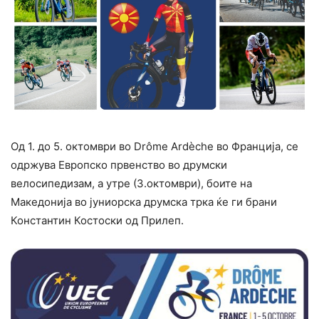
Од 1. до 5. октомври во Drôme Ardèche во Франција, се
одржува Европско првенство во друмски
велосипедизам, а утре (3.октомври), боите на
Македонија во јуниорска друмска трка ќе ги брани
Константин Костоски од Прилеп.