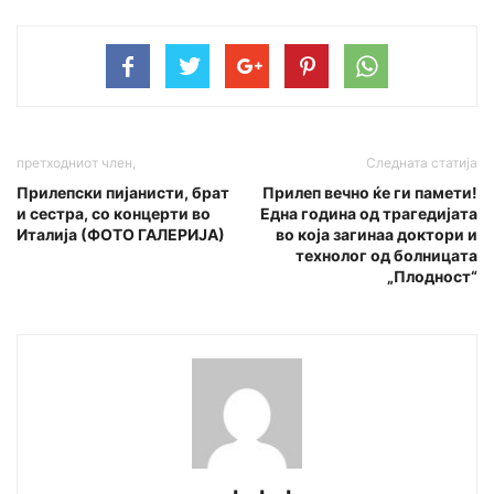
претходниот член,
Следната статија
Прилепски пијанисти, брат
Прилеп вечно ќе ги памети!
и сестра, со концерти во
Една година од трагедијата
Италија (ФОТО ГАЛЕРИЈА)
во која загинаа доктори и
технолог од болницата
„Плодност“