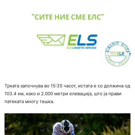
Трката започнува во 15:35 часот, истата е со должина од
103.4 км, како и 2.000 метри елевација, што ја прави
патеката многу тешка.