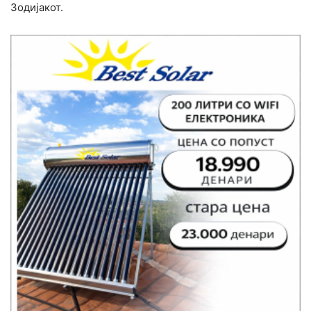
Зодијакот.