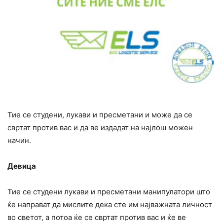
Тие се студени, лукави и пресметани и може да се
свртат против вас и да ве издадат на најлош можен
начин.
Девица
Тие се студени лукави и пресметани манипулатори што
ќе направат да мислите дека сте им најважната личност
во светот, а потоа ќе се свртат против вас и ќе ве