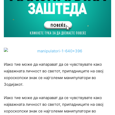
Иако тие може да нaпарават да се чувствувате како
најважната личност во светот, припадниците на овој
хороскопски знак се најголеми манипулатори во
Зодијакот.
Иако тие може да нaпарават да се чувствувате како
најважната личност во светот, припадниците на овој
хороскопски знак се најголеми манипулатори во