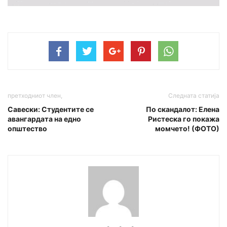
претходниот член,
Следната статија
Савески: Студентите се
По скандалот: Елена
авангардата на едно
Ристеска го покажа
општество
момчето! (ФОТО)