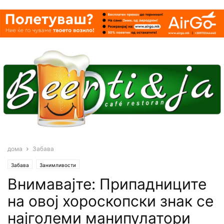
дома
Забава
Забава
Занимливости
Внимавајте: Припадниците
на овој хороскопски знак се
најголеми манипулатори