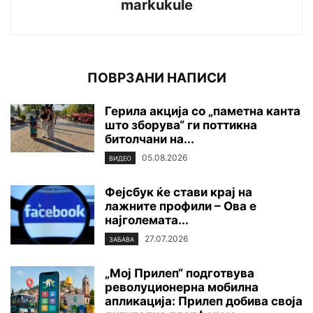
markukule
ПОВРЗАНИ НАПИСИ
Герила акција со „паметна канта
што зборува“ ги поттикна
битолчани на...
05.08.2026
ВИДЕО
Фејсбук ќе стави крај на
лажните профили – Ова е
најголемата...
27.07.2026
ЗАБАВА
„Мој Прилеп“ подготвува
револуционерна мобилна
апликација: Прилеп добива своја