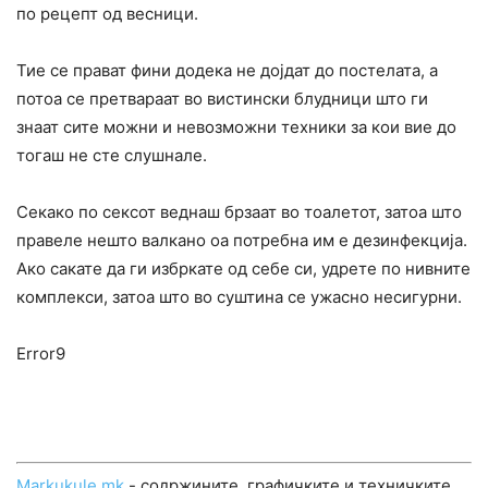
по рецепт од весници.
Тие се прават фини додека не дојдат до постелата, а
потоа се претвараат во вистински блудници што ги
знаат сите можни и невозможни техники за кои вие до
тогаш не сте слушнале.
Секако по сексот веднаш брзаат во тоалетот, затоа што
правеле нешто валкано оа потребна им е дезинфекција.
Ако сакате да ги избркате од себе си, удрете по нивните
комплекси, затоа што во суштина се ужасно несигурни.
Error9
Markukule.mk
- содржините, графичките и техничките