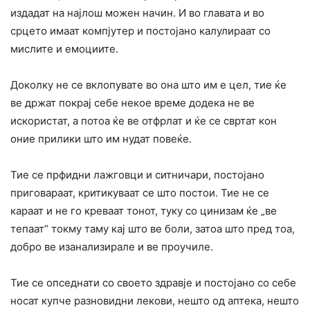
издадат на најлош можен начин. И во главата и во
срцето имаат компјутер и постојано калулираат со
мислите и емоциите.
Доколку не се вклопувате во она што им е цел, тие ќе
ве држат покрај себе некое време додека не ве
искористат, а потоа ќе ве отфрлат и ќе се свртат кон
оние прилики што им нудат повеќе.
Тие се прфидни лажговци и ситничари, постојано
приговараат, критикуваат се што постои. Тие не се
караат и не го креваат тонот, туку со цинизам ќе „ве
тепаат“ токму таму кај што ве боли, затоа што пред тоа,
добро ве изанализирале и ве проучиле.
Тие се опседнати со своето здравје и постојано со себе
носат купче разновидни лекови, нешто од аптека, нешто