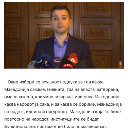
– Овие избори се всушност одлука за тоа каква
Македонија сакаме. Нивната, таа на власта, затворена,
омаловажена, криминализирана, или онаа Македонија
каква народот ја сака, и за каква се бориме. Македонија
со надеж, иднина и сигурност. Македонија која ќе биде
повторно на народот, институциите ќе бидат
функционални, системот ќе биде нормализиран.