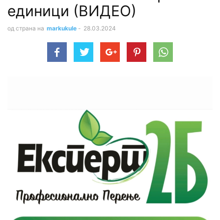
единици (ВИДЕО)
од страна на
markukule
-
28.03.2024