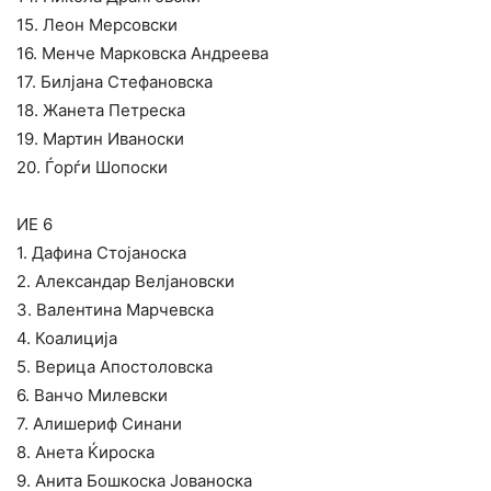
15. Леон Мерсовски
16. Менче Марковска Андреева
17. Билјана Стефановска
18. Жанета Петреска
19. Мартин Иваноски
20. Ѓорѓи Шопоски
ИЕ 6
1. Дафина Стојаноска
2. Александар Велјановски
3. Валентина Марчевска
4. Коалиција
5. Верица Апостоловска
6. Ванчо Милевски
7. Алишериф Синани
8. Анета Ќироска
9. Анита Бошкоска Јованоска