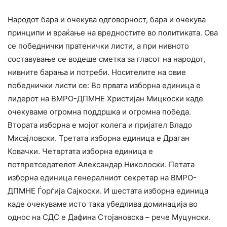
Народот бара и очекува одговорност, бара и очекува
принципи и враќање на вредностите во политиката. Ова
се победнички пратенички листи, а при нивното
составување се водеше сметка за гласот на народот,
нивните барања и потреби. Носителите на овие
победнички листи се: Во првата изборна единица е
лидерот на ВМРО-ДПМНЕ Христијан Мицкоски каде
очекуваме огромна поддршка и огромна победа.
Втората изборна е мојот колега и пријател Владо
Мисајловски. Третата изборна единица е Драган
Ковачки. Четвртата изборна единица е
потпретседателот Александар Николоски. Петата
изборна единица генералниот секретар на ВМРО-
ДПМНЕ Ѓорѓија Сајкоски. И шестата изборна единица
каде очекуваме исто така убедлива доминација во
однос на СДС е Дафина Стојановска – рече Муцунски.