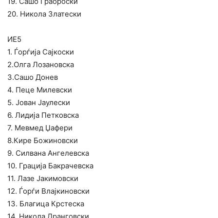
19. Сашо Граороски
20. Никола Златески
ИЕ5
1. Ѓорѓија Сајкоски
2.Олга Лозановска
3.Сашо Донев
4. Пеце Милевски
5. Јован Јаулески
6. Лидија Петковска
7. Мевмед Џафери
8.Кире Божиновски
9. Силвана Ангелевска
10. Грација Бакрачевска
11. Лазе Јакимовски
12. Ѓорѓи Влајкиновски
13. Благица Крстеска
14. Никола Дранговски