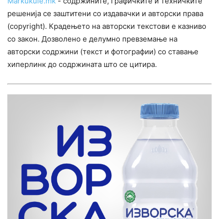
Markukule.mk
- содржините, графичките и техничките
решенија се заштитени со издавачки и авторски права
(copyright). Крадењето на авторски текстови е казниво
со закон. Дозволено е делумно превземање на
авторски содржини (текст и фотографии) со ставање
хиперлинк до содржината што се цитира.