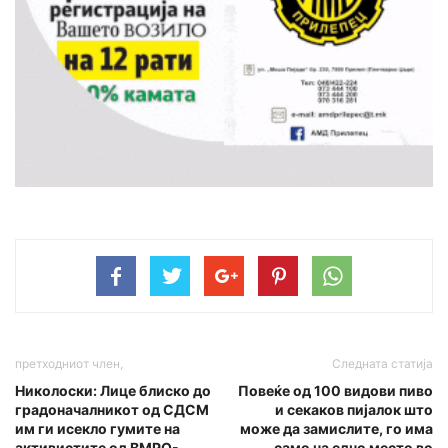
претходниот член,
Следната статија
Николоски: Лице блиско до
Повеќе од 100 видови пиво
градоначалникот од СДСМ
и секаков пијалок што
им ги исекло гумите на
може да замислите, го има
активистите од ВМРО-
само на едно место во