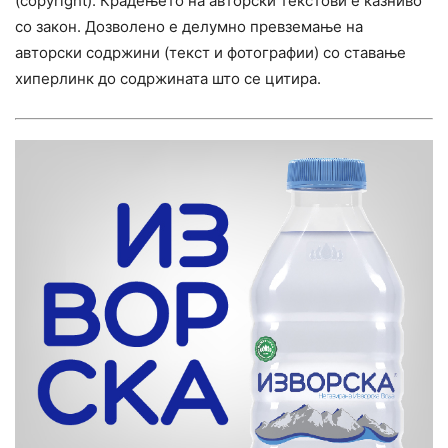
(copyright). Крадењето на авторски текстови е казниво
со закон. Дозволено е делумно превземање на
авторски содржини (текст и фотографии) со ставање
хиперлинк до содржината што се цитира.