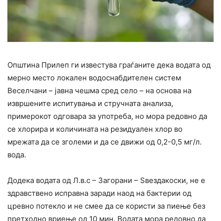
Општина Прилеп ги известува граѓаните дека водата од
мерно место локален водоснабдителен систем
Веселчани – јавна чешма сред село – на основа на
извршените испитувања и стручната анализа,
примерокот одговара за употреба, но мора редовно да
се хлорира и количината на резидуален хлор во
мрежата да се зголеми и да се движи од 0,2-0,5 мг/л.
вода.
Додека водата од Л.в.с – Загорани – Ѕвездакоски, не е
здравствено исправна заради наод на бактерии од
цревно потекло и не смее да се користи за пиење без
претходно вриење од 10 мин. Водата мора редовно да