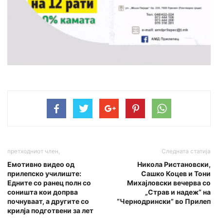
претходниот член,
Следната статија
Емотивно видео од
Никола Ристановски,
прилепско училиште:
Сашко Коцев и Тони
Едните со ранец полн со
Михајловски вечерва со
соништа кои допрва
„Страв и надеж“ на
почнуваат, а другите со
“Чернодрински” во Прилеп
крилја подготвени за лет