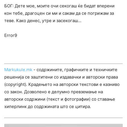
БОГ: Дете мое, моите очи секогаш ќе бидат вперени
кон тебе, драгоцен си ми и сакам да се погрижам за
теве. Како денес, утре и засекогаш…
Error9
Markukule.mk
- содржините, графичките и техничките
решенија се заштитени со издавачки и авторски права
(copyright). Крадењето на авторски текстови е казниво
со закон. Дозволено е делумно превземање на
авторски содржини (текст и фотографии) со ставање
хиперлинк до содржината што се цитира.