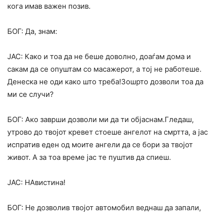
кога имав важен позив.
БОГ: Да, знам:
ЈАС: Како и тоа да не беше доволно, доаѓам дома и
сакам да се опуштам со масажерот, а тој не работеше.
Денеска не оди како што треба!Зошрто дозволи тоа да
ми се случи?
БОГ: Ако заврши дозволи ми да ти објаснам.Гледаш,
утрово до твојот кревет стоеше ангелот на смртта, а јас
испратив еден од моите ангели да се бори за твојот
живот. А за тоа време јас те пуштив да спиеш.
ЈАС: НАвистина!
БОГ: Не дозволив твојот автомобил веднаш да запали,