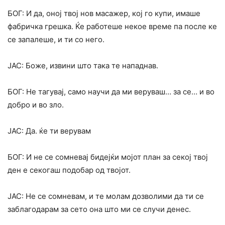
БОГ: И да, оној твој нов масажер, кој го купи, имаше
фабричка грешка. Ќе работеше некое време па после ке
се запалеше, и ти со него.
ЈАС: Боже, извини што така те нападнав.
БОГ: Не тагувај, само научи да ми веруваш… за се… и во
добро и во зло.
ЈАС: Да. ќе ти верувам
БОГ: И не се сомневај бидејќи мојот план за секој твој
ден е секогаш подобар од твојот.
ЈАС: Не се сомневам, и те молам дозволими да ти се
заблагодарам за сето она што ми се случи денес.