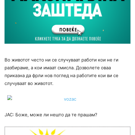
Во животот често ни се случуваат работи кои не ги
разбираме, а кои имаат смисла. Дозволете оваа
приказна да фрли нов поглед на работите кои ви се
случуваат во животот.
ЈАС: Боже, може ли нешто да те прашам?