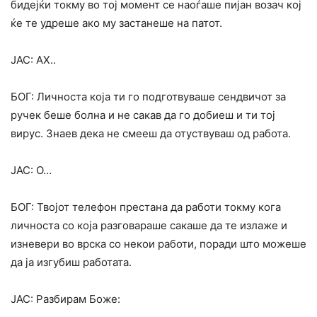
бидејќи токму во тој момент се наоѓаше пијан возач кој
ќе те удреше ако му застанеше на патот.
ЈАС: АХ..
БОГ: Личноста која ти го подготвуваше сендвичот за
ручек беше болна и не сакав да го добиеш и ти тој
вирус. Знаев дека не смееш да отуствуваш од работа.
ЈАС: О…
БОГ: Твојот телефон престана да работи токму кога
личноста со која разговараше сакаше да те излаже и
изневери во врска со некои работи, поради што можеше
да ја изгубиш работата.
ЈАС: Разбирам Боже: