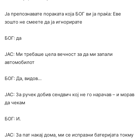
Ја препознавате пораката која БОГ ви ја праќа: Еве
зошто не смеете да ја игнорирате
БОГ: да
ЈАС: Ми требаше цела вечност за да ми запали
автомобилот
БОГ: Да, видов…
ЈАС: За ручек добив сендвич кој не го нарачав – и морав
да чекам
БОГ: И.
ЈАС: За пат накај дома, ми се испразни батеријата токму