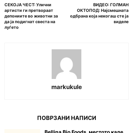
СЕКОЈА ЧЕСТ: Улични
ВИДЕО: ГОЛМАН
артисти ги претвораат
ОКТОПОД: Најсмешната
депониите во животни за
одбрана која некогаш сте ја
да ја подигнат свеста на
виделе
луѓето
markukule
ПОВРЗАНИ НАПИСИ
Bellina Bio Foods, местото каде