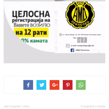
претходниот член,
Следната статија