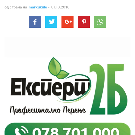
од страна на
markukule
-
01.10.2016