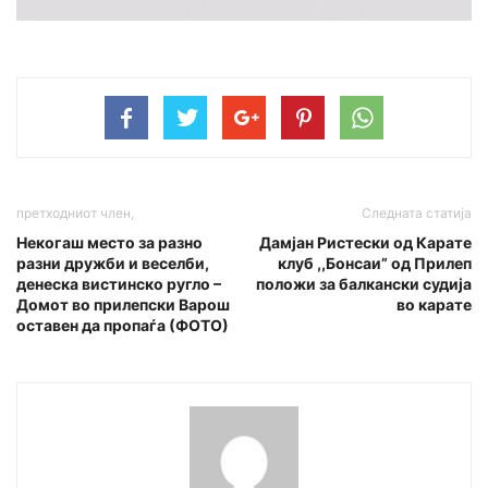
претходниот член,
Следната статија
Некогаш место за разно
Дамјан Ристески од Карате
разни дружби и веселби,
клуб ,,Бонсаи” од Прилеп
денеска вистинско ругло –
положи за балкански судија
Домот во прилепски Варош
во карате
оставен да пропаѓа (ФОТО)