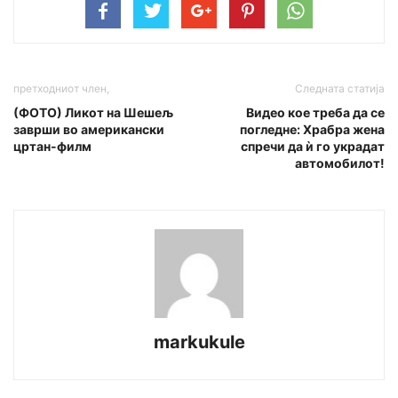
претходниот член,
Следната статија
(ФОТО) Ликот на Шешељ
Видео кое треба да се
заврши во американски
погледне: Храбра жена
цртан-филм
спречи да ѝ го украдат
автомобилот!
markukule