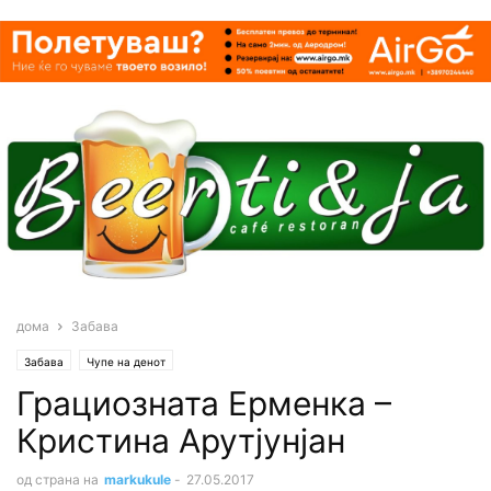
дома
Забава
Забава
Чупе на денот
Грациозната Ерменка –
Кристина Арутјунјан
од страна на
markukule
-
27.05.2017