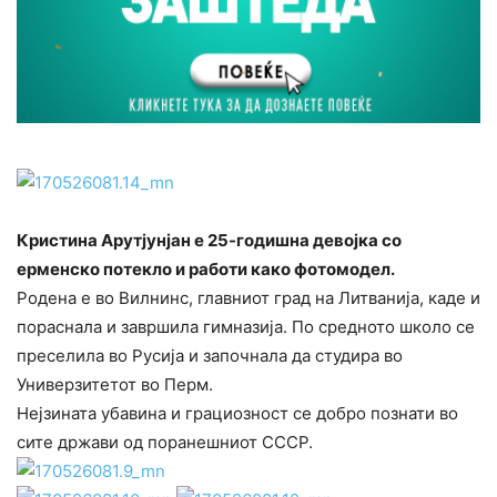
Кристина Арутјунјан е 25-годишна девојка со
ерменско потекло и работи како фотомодел.
Родена е во Вилнинс, главниот град на Литванија, каде и
пораснала и завршила гимназија. По средното школо се
преселила во Русија и започнала да студира во
Универзитетот во Перм.
Нејзината убавина и грациозност се добро познати во
сите држави од поранешниот СССР.