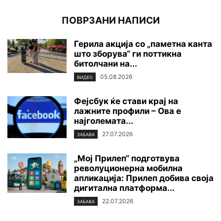
ПОВРЗАНИ НАПИСИ
Герила акција со „паметна канта
што зборува“ ги поттикна
битолчани на...
05.08.2026
ВИДЕО
Фејсбук ќе стави крај на
лажните профили – Ова е
најголемата...
27.07.2026
ЗАБАВА
„Мој Прилеп“ подготвува
револуционерна мобилна
апликација: Прилеп добива своја
дигитална платформа...
22.07.2026
ЗАБАВА