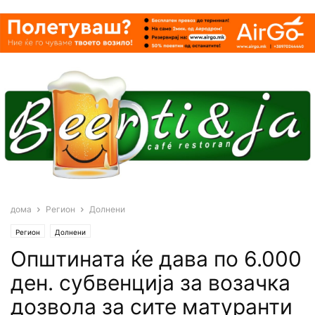
дома
Регион
Долнени
Регион
Долнени
Oпштината ќе дава по 6.000
ден. субвенција за возачка
дозвола за сите матуранти