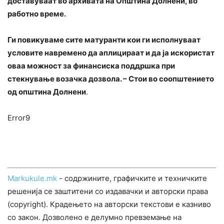
доставуваат во архивата на Општина Долнени, во
работно време.
Ги повикуваме сите матуранти кои ги исполнуваат
условите навремено да аплицираат и да ја искористат
оваа можност за финансиска поддршка при
стекнување возачка дозвола. – Стои во соопштението
од општина Долнени
.
Error9
Markukule.mk
- содржините, графичките и техничките
решенија се заштитени со издавачки и авторски права
(copyright). Крадењето на авторски текстови е казниво
со закон. Дозволено е делумно превземање на