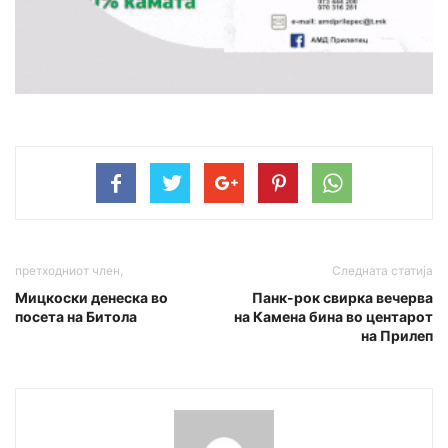
претходниот член,
Следната статија
Мицкоски денеска во
Панк-рок свирка вечерва
посета на Битола
на Камена бина во центарот
на Прилеп