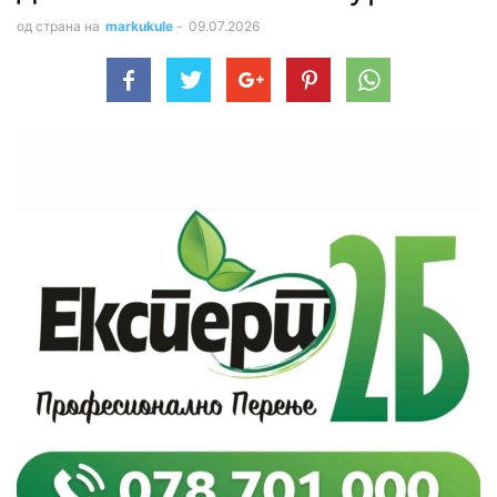
од страна на
markukule
-
09.07.2026