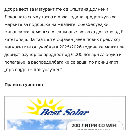
Добра вест за матурантите од Општина Долнени.
Локалната самоуправа и оваа година продолжува со
мерките за поддршка на младите, обезбедувајќи
финансиска помош за стекнување возачка дозвола од Б
категорија. За таа цел е објавен јавен повик преку кој
матурантите од учебната 2025/2026 година ќе можат да
добијат ваучер во вредност од 6.000 денари за обука и
полагање, а распределбата ќе се врши по принципот
„прв дојден – прв услужен“.
Право на учество