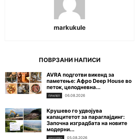
markukule
ПОВРЗАНИ НАПИСИ
AVRA подготви викенд за
паметење: Афро Deep House во
петок, целодневна...
06.08.2026
ПРИЛЕП
Крушево го удвојува
капацитетот за параглајдинг:
Започна изградбата на новите
модерни...
05.08.2026
КРУШЕВО