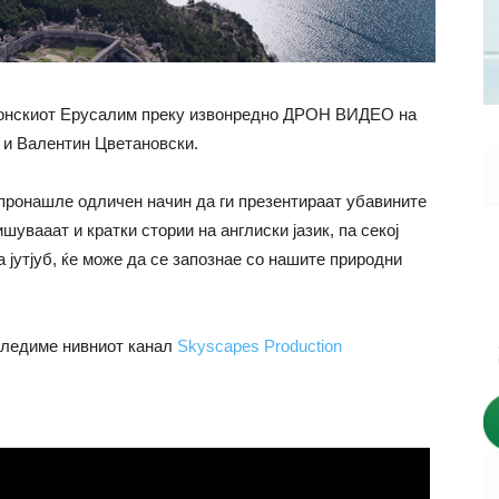
донскиот Ерусалим преку извонредно ДРОН ВИДЕО на
 и Валентин Цветановски.
и пронашле одличен начин да ги презентираат убавините
шувааат и кратки стории на англиски јазик, па секој
а јутјуб, ќе може да се запознае со нашите природни
аследиме нивниот канал
Skyscapes Production