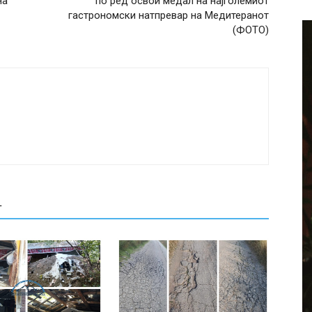
на
по ред освои медал на најголемиот
гастрономски натпревар на Медитеранот
(ФОТО)
Т