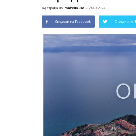
од страна на
markukule
-
24.03.2024
Сподели на Facebook
Сподели на 