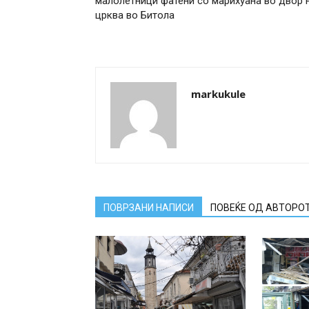
малолетници фатени со марихуана во двор 
црква во Битола
markukule
ПОВРЗАНИ НАПИСИ
ПОВЕЌЕ ОД АВТОРО