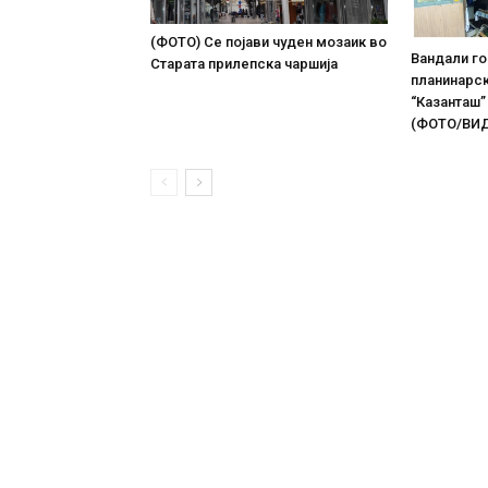
(ФОТО) Се појави чуден мозаик во
Вандали г
Старата прилепска чаршија
планинарс
“Казанташ”
(ФОТО/ВИ