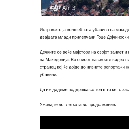
Истражете ја волшебната убавина на маке
двајцата млади прилепчани Гоце Дојчиноски
Дечките се веќе мајстори на својот занает 
на Македонија. Во описот на своите видеа пи
странец кој ќе дојде до нивните репортажи н
убавини.
Да им дадеме поддршка со тоа што ќе го з
Уживајте во глетката во продолжение: