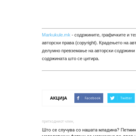
Markukule.mk
- содржините, графичките и те
авторски права (copyright). Крадењето на ав
делумно превземање на авторски содржини 
содржината што се цитира.
АКЦИЈА
Facebook
Twitter
претходниот член,
Што се случува со нашата младина? Петми