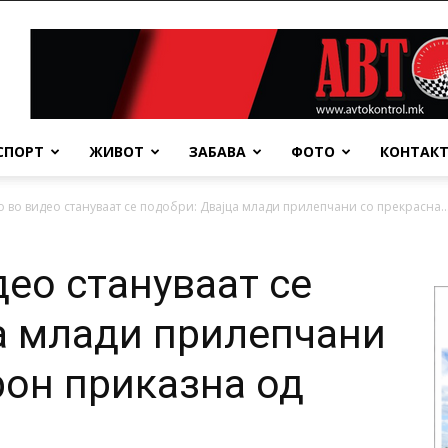
СПОРТ
ЖИВОТ
ЗАБАВА
ФОТО
КОНТАК
 во видео стануваат се подобри: Двајца млади прилепчани со прекрасна..
део стануваат се
а млади прилепчани
рон приказна од