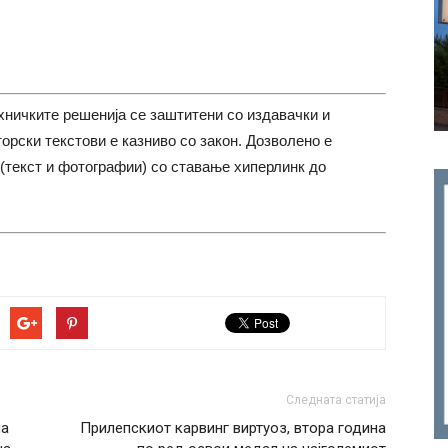
хничките решенија се заштитени со издавачки и
торски текстови е казниво со закон. Дозволено е
(текст и фотографии) со ставање хиперлинк до
Следната статија
на
Прилепскиот карвинг виртуоз, втора година