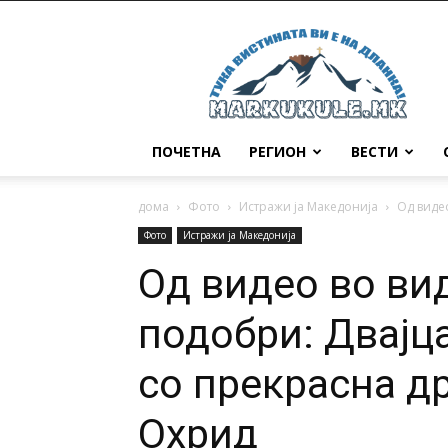
Маркукуле
ПОЧЕТНА
РЕГИОН
ВЕСТИ
дома
Фото
Истражи ја Македонија
Oд видео
Фото
Истражи ја Македонија
Oд видео во ви
подобри: Двајц
со прекрасна д
Охрид