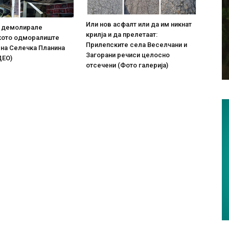
Или нов асфалт или да им никнат
о демолирале
крилја и да прелетаат:
кото одморалиште
Прилепските села Веселчани и
 на Селечка Планина
Загорани речиси целосно
ДЕО)
отсечени (Фото галерија)