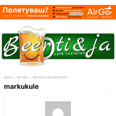
дома
автори
мислења од markukule
markukule