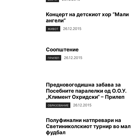
Концерт на детскиот хор “Мали
ангели”
26.12.2015
ЖИВОТ
Соопштение
26.12.2015
ПРИЛЕП
Предновогодишна забава за
Посебните паралелки од О.О.У.
„Климент Охридски“ – Прилеп
26.12.2015
ОБРАЗОВАНИЕ
Полуфинални натпревари на
Светиниколскиот турнир во мал
фудбал