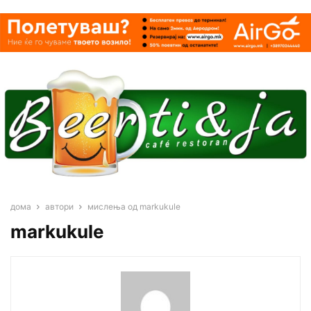
дома
автори
мислења од markukule
markukule