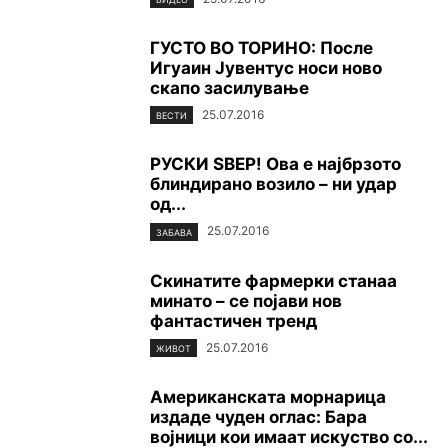
ГУСТО ВО ТОРИНО: После
Игуаин Јувентус носи ново
скапо засилување
25.07.2016
ВЕСТИ
РУСКИ ЅВЕР! Ова е најбрзото
блиндирано возило – ни удар
од...
25.07.2016
ЗАБАВА
Скинатите фармерки станаа
минато – се појави нов
фантастичен тренд
25.07.2016
ЖИВОТ
Aмериканската морнарица
издаде чуден оглас: Бара
војници кои имаат искуство со...