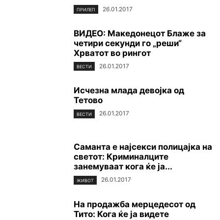
26.01.2017
ПРИЛЕП
ВИДЕО: Македонецот Блаже за
четири секунди го „реши“
Хрватот во рингот
26.01.2017
ВЕСТИ
Исчезна млада девојка од
Тетово
26.01.2017
ВЕСТИ
Саманта е најсекси полицајка на
светот: Криминалците
занемуваат кога ќе ја...
26.01.2017
ЖИВОТ
На продажба мерцедесот од
Тито: Кога ќе ја видете