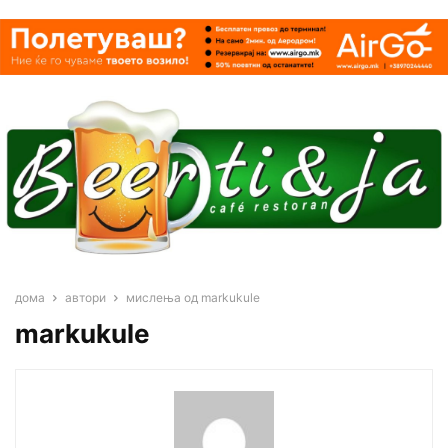
дома
автори
мислења од markukule
markukule