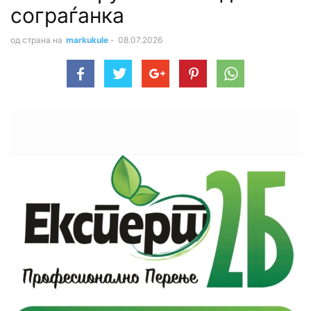
сограѓанка
од страна на
markukule
-
08.07.2026