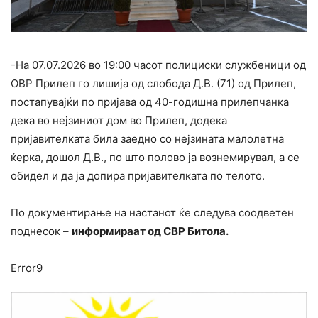
-На 07.07.2026 во 19:00 часот полициски службеници од
ОВР Прилеп го лишија од слобода Д.В. (71) од Прилеп,
постапувајќи по пријава од 40-годишна прилепчанка
дека во нејзиниот дом во Прилеп, додека
пријавителката била заедно со нејзината малолетна
ќерка, дошол Д.В., по што полово ја вознемирувал, а се
обидел и да ја допира пријавителката по телото.
По документирање на настанот ќе следува соодветен
поднесок –
информираат од СВР Битола.
Error9