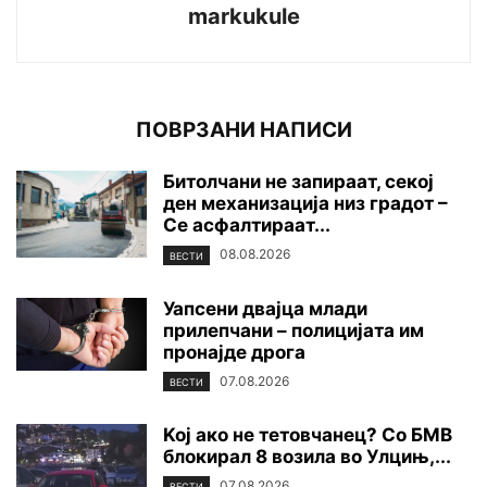
markukule
ПОВРЗАНИ НАПИСИ
Битолчани не запираат, секој
ден механизација низ градот –
Се асфалтираат...
08.08.2026
ВЕСТИ
Уапсени двајца млади
прилепчани – полицијата им
пронајде дpoга
07.08.2026
ВЕСТИ
Koj ако не тетовчанец? Со БМВ
блокирал 8 возила во Улцињ,...
07.08.2026
ВЕСТИ