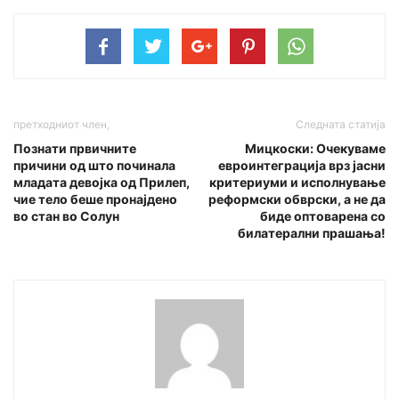
претходниот член,
Следната статија
Познати првичните
Мицкоски: Очекуваме
причини од што починала
евроинтеграција врз јасни
младата девојка од Прилеп,
критериуми и исполнување
чие тело беше пронајдено
реформски обврски, а не да
во стан во Солун
биде оптоварена со
билатерални прашања!