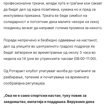
професионални тркачи, млади луѓе и граѓани кои сакаат
да бидат дел од една позитивна, хумана но и пред се
инклузивна приказна. Трката ќе биде симбол на
солидарност и потсетник дека малите чекори на секој
поединец можат да направат голема промена за некого.
Поради непречено и безбедно одвивање на настанот,
дел од улиците во централното градско подрачје ќе
бидат затворени во времетраење од околу 3 часа во
недела на 14 јуни во утринските часови (08:00-11:00).
Од Ротаракт клубот упатуваат молба до граѓаните за
разбирање, трпение и почитување на времената
сообраќајна регулација.
„Ова не е само спортски настан, туку повик за
заедништво, емпатија и поддршка. Веруваме дека