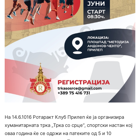
На 14.6.1016 Ротаракт Клуб Прилеп ќе ја организира
хуманитарната трка „Трка со срце“, спортски настан кој
оваа година ќе се одржи на патеките од 5 и 10