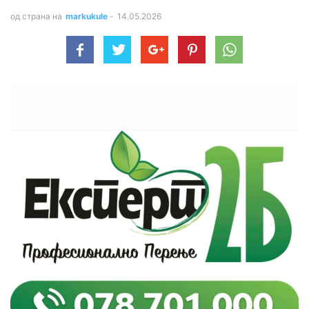
од страна на
markukule
-
14.05.2026