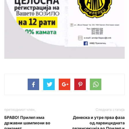
претходниот член,
Следната статија
БРАВО! Прилеп има
Денеска и утре прва фаза
државни шампиони во
од ларвицидната
ракомет
дезинсекција во Прилеп и