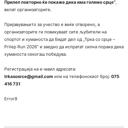
Прилеп повторно ќе покаже дека има големо срце“
,
велат организаторите.
Пријавувањето за учество е веќе отворено, а
организаторите ги повикуваат сите љубители на
спортот и хуманоста да бидат дел од „Трка со срце –
Prilep Run 2026“ и заедно да испратат силна порака дека
хуманоста секогаш победува.
Регистрација на е-маил адресата:
trkasosrce@gmail.com
или на телефонскиот број:
075
416 731
Error9