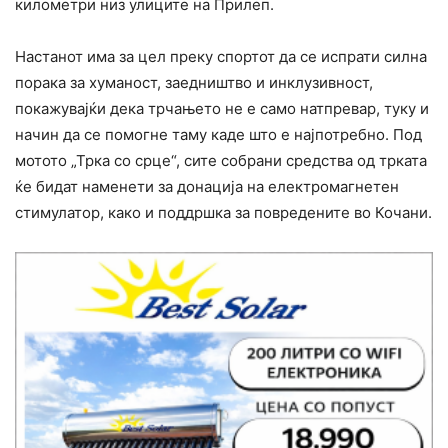
километри низ улиците на Прилеп.
Настанот има за цел преку спортот да се испрати силна
порака за хуманост, заедништво и инклузивност,
покажувајќи дека трчањето не е само натпревар, туку и
начин да се помогне таму каде што е најпотребно. Под
мотото „Трка со срце“, сите собрани средства од трката
ќе бидат наменети за донација на електромагнетен
стимулатор, како и поддршка за повредените во Кочани.