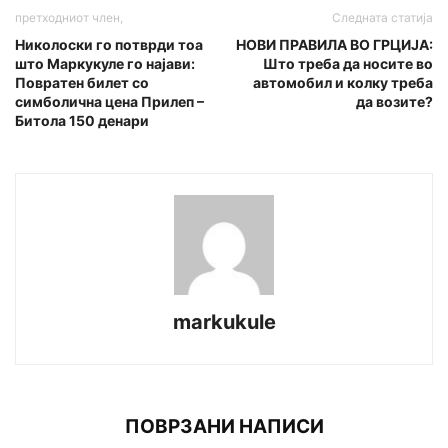
претходниот член,
Следната статија
Николоски го потврди тоа
НОВИ ПРАВИЛА ВО ГРЦИЈА:
што Maркукуле го најави:
Што треба да носите во
Повратен билет со
автомобил и колку треба
симболична цена Прилеп –
да возите?
Битола 150 денари
markukule
ПОВРЗАНИ НАПИСИ