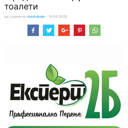
тоалети
од страна на
markukule
-
16.04.2026