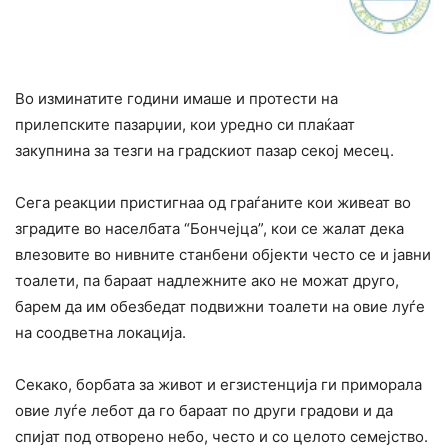
Во изминатите години имаше и протести на
прилепските пазарџии, кои уредно си плаќаат
закупнина за тезги на градскиот пазар секој месец.
Сега реакции пристигнаа од граѓаните кои живеат во
зградите во населбата “Бончејца”, кои се жалат дека
влезовите во нивните станбени објекти често се и јавни
тоалети, па бараат надлежните ако не можат друго,
барем да им обезбедат подвижни тоалети на овие луѓе
на соодветна локација.
Секако, борбата за живот и егзистенција ги приморала
овие луѓе лебот да го бараат по други градови и да
спијат под отворено небо, често и со целото семејство.