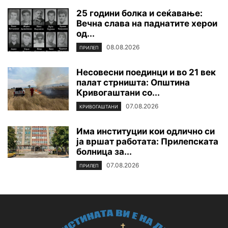
25 години болка и сеќавање:
Вечна слава на паднатите xepoи
од...
08.08.2026
ПРИЛЕП
Несовесни поединци и во 21 век
палат стрништа: Општина
Кривогаштани со...
07.08.2026
КРИВОГАШТАНИ
Има институции кои одлично си
ја вршат работата: Прилепската
болница за...
07.08.2026
ПРИЛЕП