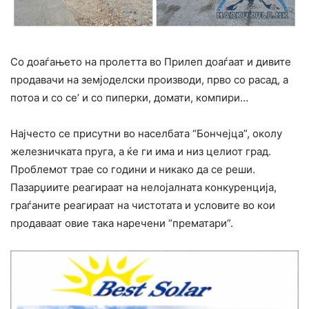
Со доаѓањето на пролетта во Прилеп доаѓаат и дивите
продавачи на земјоделски производи, прво со расад, а
потоа и со се’ и со пиперки, домати, компири…
Најчесто се присутни во населбата “Бончејца”, околу
железничката пруга, а ќе ги има и низ целиот град.
Проблемот трае со години и никако да се реши.
Пазарџиите реагираат на нелојалната конкуренција,
граѓаните реагираат на чистотата и условите во кои
продаваат овие така наречени “прематари”.