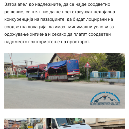
Затоа апел до надлежните, да се најде соодветно
решение, со цел тие да не претставуваат нелојална
конкуренција на пазарџиите, да бидат лоцирани на
соодветна локација, да имаат минимални услови за
одржување хигиена и секако да платат соодветен
надоместок за користење на просторот.