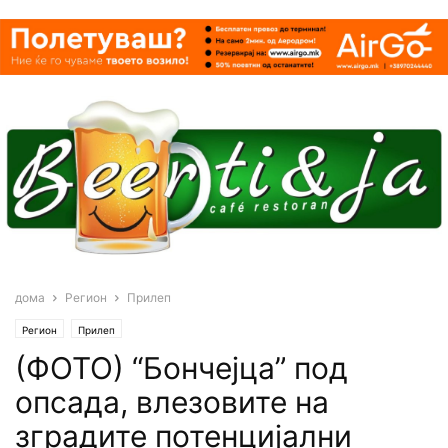
дома
Регион
Прилеп
Регион
Прилеп
(ФОТО) “Бончејца” под
опсада, влезовите на
зградите потенцијални