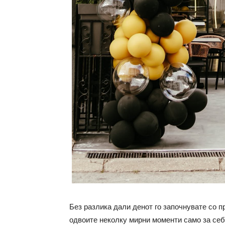
Без разлика дали денот го започнувате со пр
одвоите неколку мирни моменти само за себ