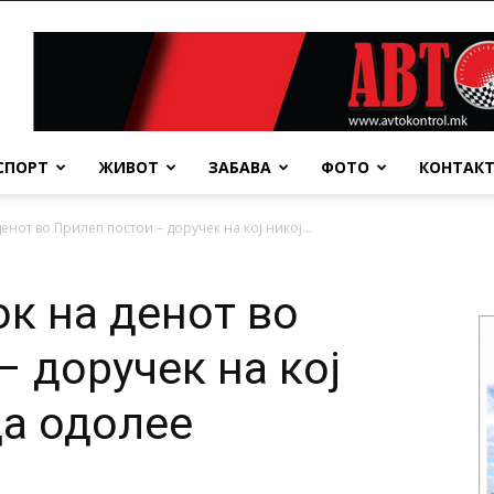
СПОРТ
ЖИВОТ
ЗАБАВА
ФОТО
КОНТАК
нот во Прилеп постои – доручек на кој никој...
к на денот во
 доручек на кој
да одолее