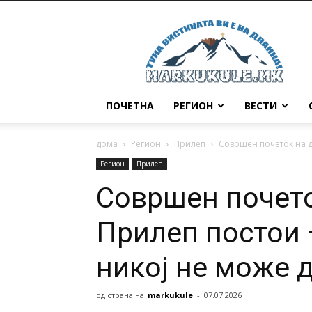
Маркукуле
ПОЧЕТНА
РЕГИОН
ВЕСТИ
дома
Регион
Прилеп
Совршен почеток на де
Регион
Прилеп
Совршен почето
Прилеп постои –
никој не може 
од страна на
markukule
-
07.07.2026