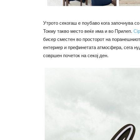
Утрото секогаш е поубаво кога започнува со
Токму такво место веќе има и во Прилеп.
Cip
бисер сместен во просторот на поранешниот
ентериер и префинетата атмосфера, сега нуд
совршен почеток на секој ден.