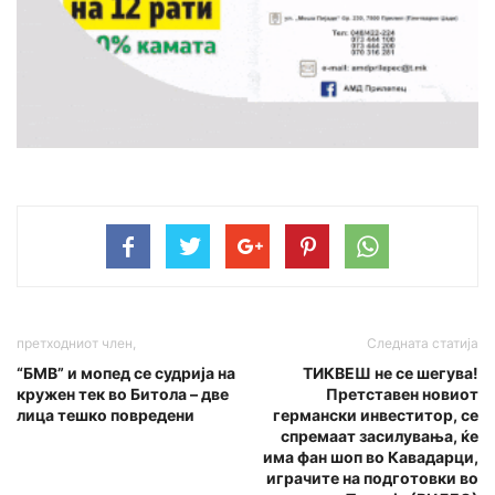
претходниот член,
Следната статија
“БМВ” и мопед се судрија на
TИКВЕШ не се шегува!
кружен тек во Битола – две
Претставен новиот
лица тешко повpeдени
германски инвеститор, се
спремаат засилувања, ќе
има фан шоп во Кавадарци,
играчите на подготовки во