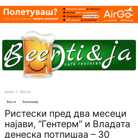
дома
Вести
Вести
Економија
Ристески пред два месеци
најави, “Гентерм” и Владата
денеска потпишаа – 30