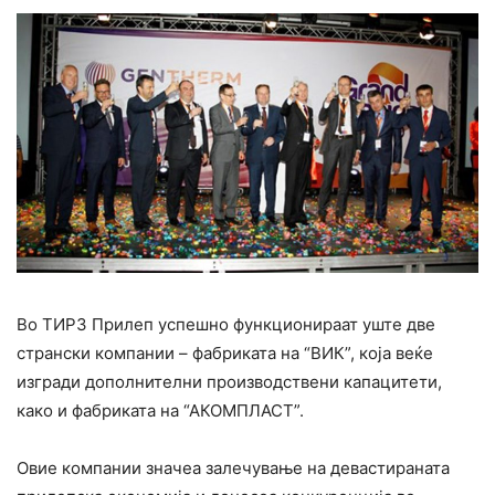
Во ТИРЗ Прилеп успешно функционираат уште две
странски компании – фабриката на “ВИК”, која веќе
изгради дополнителни производствени капацитети,
како и фабриката на “АКОМПЛАСТ”.
Oвие компании значеа залечување на девастираната