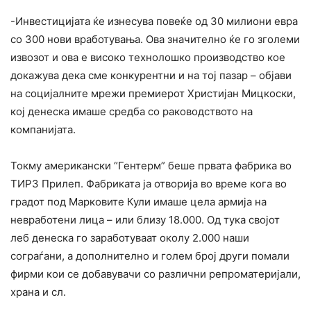
-Инвестицијата ќе изнесува повеќе од 30 милиони евра
со 300 нови вработувања. Ова значително ќе го зголеми
извозот и ова е високо технолошко производство кое
докажува дека сме конкурентни и на тој пазар – објави
на социјалните мрежи премиерот Христијан Мицкоски,
кој денеска имаше средба со раководството на
компанијата.
Токму американски “Гентерм” беше првата фабрика во
ТИРЗ Прилеп. Фабриката ја отворија во време кога во
градот под Марковите Кули имаше цела армија на
невработени лица – или близу 18.000. Од тука својот
леб денеска го заработуваат околу 2.000 наши
сограѓани, а дополнително и голем број други помали
фирми кои се добавувачи со различни репроматеријали,
храна и сл.