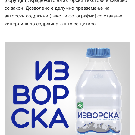
(copyright). Крадењето на авторски текстови е казниво
со закон. Дозволено е делумно превземање на
авторски содржини (текст и фотографии) со ставање
хиперлинк до содржината што се цитира.