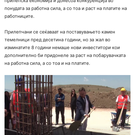
прилепска економија и донесоа конкуренција во
понудата за работна сила, а со тоа и раст на платите на
работниците.
Прилепчани се сеќаваат на поставувањето камен
темелници пред десетина години, но за жал во
изминатите 8 години немаше нови инвеститори кои
дополнително би придонеле за раст на побарувачката
на работна сила, а со тоа и на платите.