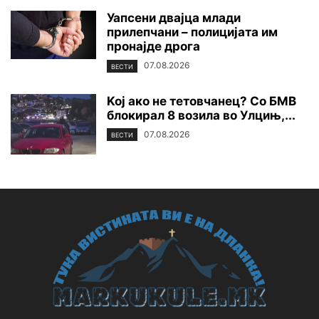
Уапсени двајца млади
прилепчани – полицијата им
пронајде дpoга
07.08.2026
ВЕСТИ
Koj ако не тетовчанец? Со БМВ
блокирал 8 возила во Улцињ,...
07.08.2026
ВЕСТИ