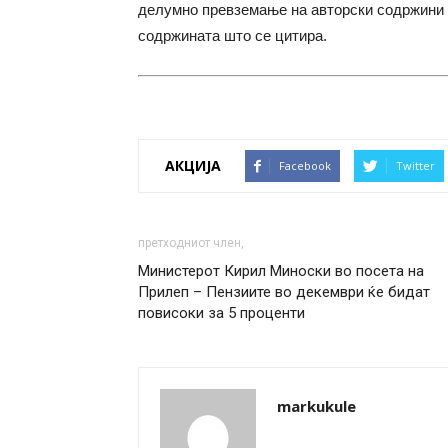
делумно превземање на авторски содржини 
содржината што се цитира.
АКЦИЈА
Facebook
Twitter
претходниот член,
Министерот Кирил Миноски во посета на
Прилеп – Пензиите во декември ќе бидат
повисоки за 5 проценти
markukule