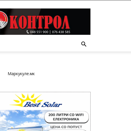
Т
Маркукуле.мк