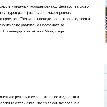
рамски уредена и координирана од Центарот за развој
 културен развој на Пелагонискиот регион.
 проектот: “Развиено наследство, вектор на односи и
лементира во рамките на Програмата за
т Нормандија и Република Македонија.
хничките решенија се заштитени со издавачки и
торски текстови е казниво со закон. Дозволено е