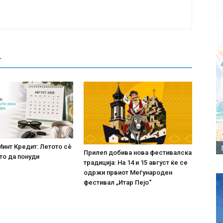
Т
Минт Кредит: Летото сè
Прилеп добива нова фестивалска
то да понуди
традиција: На 14 и 15 август ќе се
одржи првиот Меѓународен
фестивал „Итар Пејо“