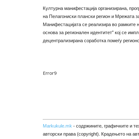
Културна манифестација организирана, прог
на Пелагониски плански регион и Мрежата за
Манифестацијата се реализира во рамките на
основа за регионален идентитет” кој се имп
децентрализирана соработка помеѓу регионо
Error9
Markukule.mk
- содржините, графичките и те
авторски права (copyright). Крадењето на ав