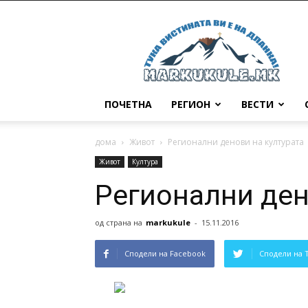
Маркукуле
ПОЧЕТНА
РЕГИОН
ВЕСТИ
дома
Живот
Регионални денови на културата
Живот
Култура
Регионални ден
од страна на
markukule
-
15.11.2016
Сподели на Facebook
Сподели на 