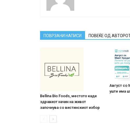
ПОВРЗАНИ НАПИСИ
ПОВЕЌЕ ОД АВТОРО
Август со 
уште има ш
Bellina Bio Foods, местото каде
здравиот начин на живот
започнува со вистинскиот избор