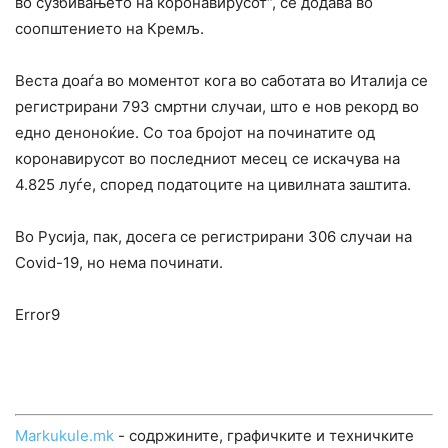
во сузбивањето на коронавирусот“, се додава во
соопштението на Кремљ.
Веста доаѓа во моментот кога во саботата во Италија се
регистрирани 793 смртни случаи, што е нов рекорд во
едно деноноќие. Со тоа бројот на починатите од
коронавирусот во последниот месец се искачува на
4.825 луѓе, според податоците на цивилната заштита.
Во Русија, пак, досега се регистрирани 306 случаи на
Covid-19, но нема починати.
Error9
Markukule.mk
- содржините, графичките и техничките