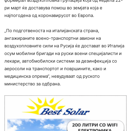
формирал воздухопловна групација која од недела 22-
ри март ќе доставува помош во земјата која е
најпогодена од коронавирусот во Европа.
„По подготвеноста на италијанската страна,
ангажираните воено-транспортни авиони на
воздухопловните сили на Русија ќе достават во Италија
осум мобилни бригади на руски воени специјалисти и
лекари, автобмобилски системи за дезинфекција со
аеросоли на транспортот и површините, како и
медицинска опрема“, невудуваат од руското
министерство за одбрана.