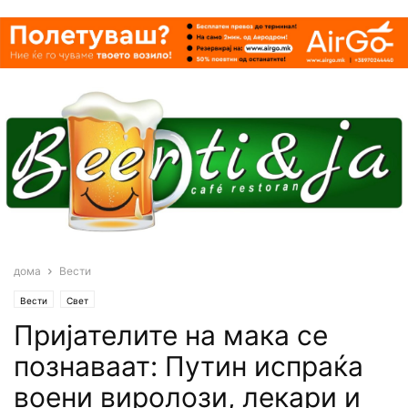
дома
Вести
Вести
Свет
Пријателите на мака се
познаваат: Путин испраќа
воени виролози, лекари и