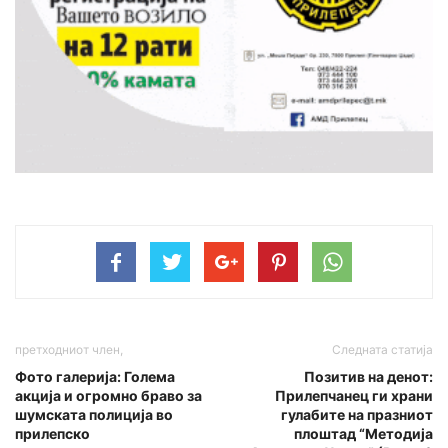
претходниот член,
Следната статија
Фото галерија: Голема
Позитив на денот:
акција и огромно браво за
Прилепчанец ги храни
шумската полиција во
гулабите на празниот
прилепско
плоштад “Meтодија