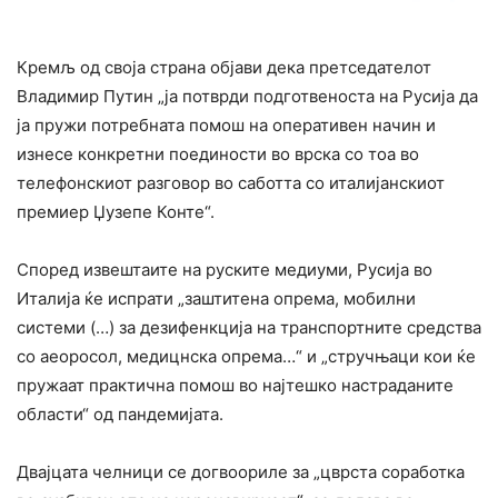
Кремљ од своја страна објави дека претседателот
Владимир Путин „ја потврди подготвеноста на Русија да
ја пружи потребната помош на оперативен начин и
изнесе конкретни поединости во врска со тоа во
телефонскиот разговор во саботта со италијанскиот
премиер Џузепе Конте“.
Според извештаите на руските медиуми, Русија во
Италија ќе испрати „заштитена опрема, мобилни
системи (…) за дезифенкција на транспортните средства
со аеоросол, медицнска опрема…“ и „стручњаци кои ќе
пружаат практична помош во најтешко настраданите
области“ од пандемијата.
Двајцата челници се догвоориле за „цврста соработка