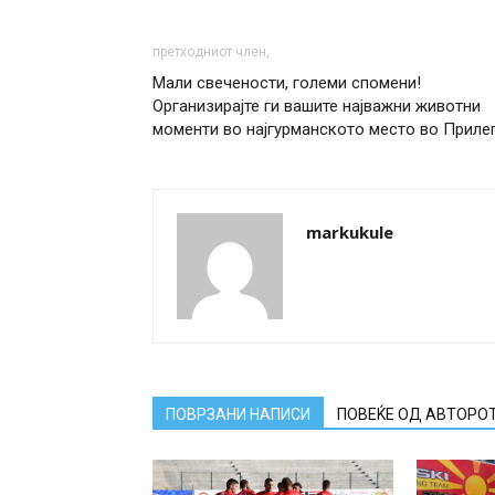
претходниот член,
Мали свечености, големи спомени!
Организирајте ги вашите најважни животни
моменти во најгурманското место во Прилеп
markukule
ПОВРЗАНИ НАПИСИ
ПОВЕЌЕ ОД АВТОРО