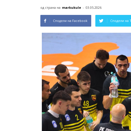
од страна на
markukule
-
03.05.2026
Сподели на Facebook
Сподели на 