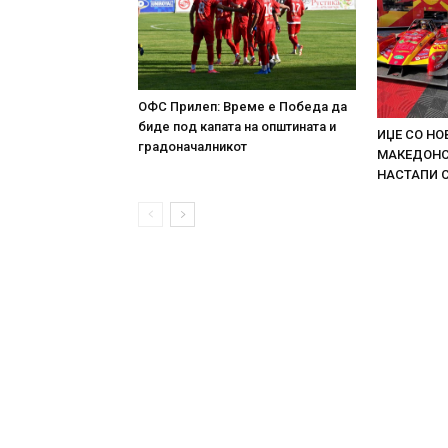
ОФС Прилеп: Време е Победа да
биде под капата на општината и
ИЏЕ СО НО
градоначалникот
МАКЕДОНСК
НАСТАПИ 