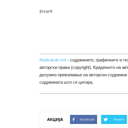
Error9
Markukule.mk
- содржините, графичките и те
авторски права (copyright). Крадењето на ав
делумно превземање на авторски содржини 
содржината што се цитира.
АКЦИЈА
Facebook
Twitter