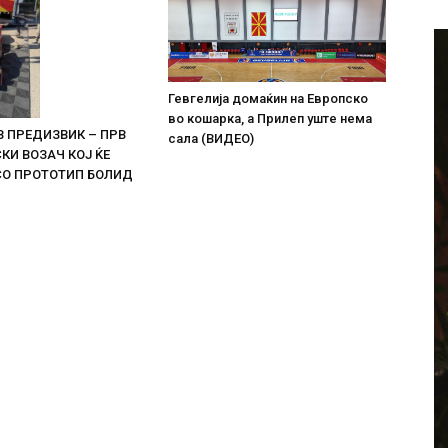
Гевгелија домаќин на Европско
во кошарка, а Прилеп уште нема
В ПРЕДИЗВИК – ПРВ
сала (ВИДЕО)
И ВОЗАЧ КОЈ ЌЕ
СО ПРОТОТИП БОЛИД