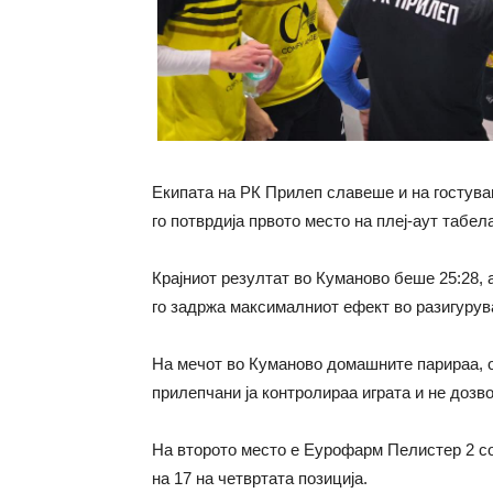
Eкипата на РК Прилеп славеше и на гостување
го потврдија првото место на плеј-аут табел
Крајниот резултат во Куманово беше 25:28, 
го задржа максималниот ефект во разигурув
На мечот во Куманово домашните парираа, о
прилепчани ја контролираа играта и не дозво
На второто место е Еурофарм Пелистер 2 со
на 17 на четвртата позиција.