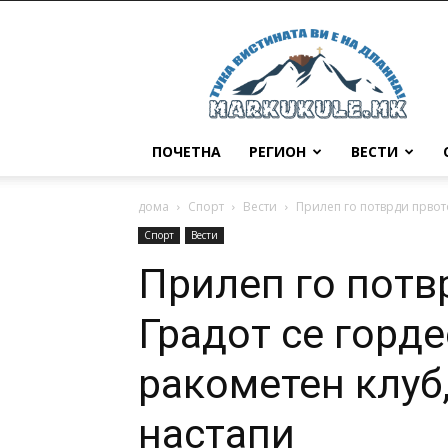
Маркукуле
ПОЧЕТНА
РЕГИОН
ВЕСТИ
дома
Спорт
Вести
Прилеп го потврди првото
Спорт
Вести
Прилеп го потв
Градот се горде
ракометен клуб,
настапи