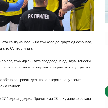
то кај Куманово, и на три кола до крајот од сезоната,
ата во Супер лигата.
а со овој триумф екипата предводена од Наум Танески
ањето за опстанок во најелитното ракометно друштво.
собено во првиот дел, но во второто полувреме
лија камбек.
 27 бодови, додека Пролет има 23, а Куманово остана