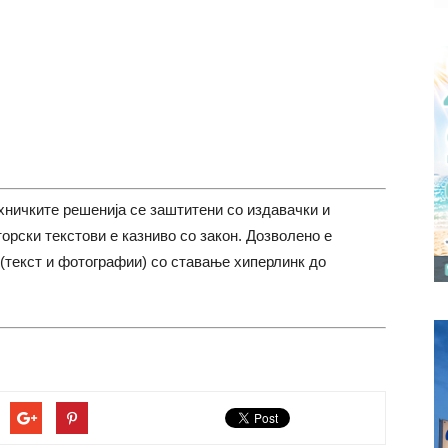
хничките решенија се заштитени со издавачки и
торски текстови е казниво со закон. Дозволено е
(текст и фотографии) со ставање хиперлинк до