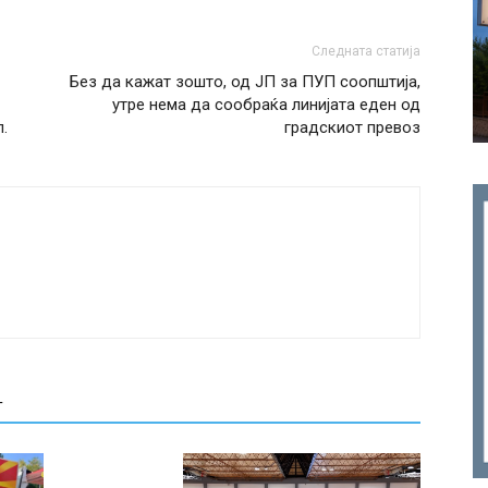
Следната статија
Без да кажат зошто, од ЈП за ПУП соопштија,
утре нема да сообраќа линијата еден од
.
градскиот превоз
Т