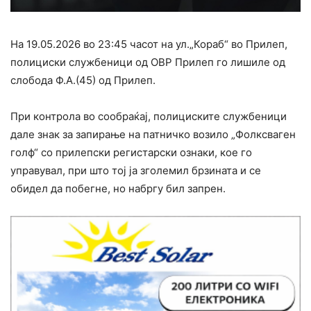
На 19.05.2026 во 23:45 часот на ул.„Кораб“ во Прилеп,
полициски службеници од ОВР Прилеп го лишиле од
слобода Ф.А.(45) од Прилеп.
При контрола во сообраќај, полициските службеници
дале знак за запирање на патничко возило „Фолксваген
голф“ со прилепски регистарски ознаки, кое го
управувал, при што тој ја зголемил брзината и се
обидел да побегне, но набргу бил запрен.