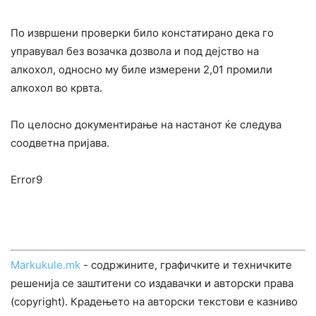
По извршени проверки било констатирано дека го
управувал без возачка дозвола и под дејство на
алкохол, односно му биле измерени 2,01 промили
алкохол во крвта.
По целосно документирање на настанот ќе следува
соодветна пријава.
Error9
Markukule.mk
- содржините, графичките и техничките
решенија се заштитени со издавачки и авторски права
(copyright). Крадењето на авторски текстови е казниво