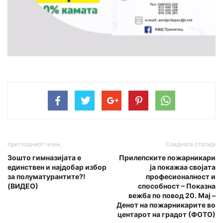
претходниот член,
Следната статија
Зошто гимназијата е
Прилепските пожарникари
единствен и најдобар избор
ја покажаа својата
за полуматурантите?!
професионалност и
(ВИДЕО)
способност – Показна
вежба по повод 20. Мај –
Денот на пожарникарите во
центарот на градот (ФОТО)