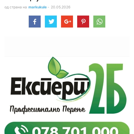
од страна на
markukule
-
20.05.2026