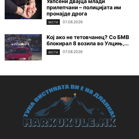
Уапсени двајца млади
прилепчани – полицијата им
пронајде дpoга
07.08.2026
ВЕСТИ
Koj ако не тетовчанец? Со БМВ
блокирал 8 возила во Улцињ,...
07.08.2026
ВЕСТИ