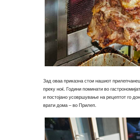
Зад оваа приказна стои нашиот прилепчанец 
преку ноќ. Години поминати во гастрономија
и постојано усовршување на рецептот го дон
врати дома – во Прилеп.