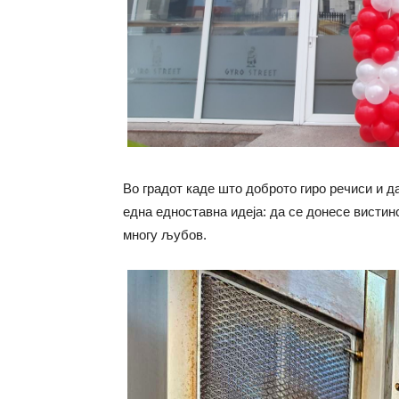
Во градот каде што доброто гиро речиси и д
една едноставна идеја: да се донесе вистинс
многу љубов.