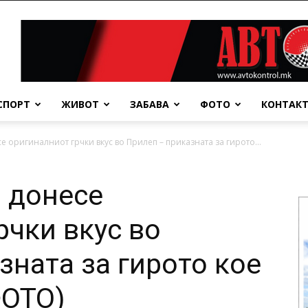
СПОРТ
ЖИВОТ
ЗАБАВА
ФОТО
КОНТАК
 оригиналниот грчки вкус во Прилеп – приказната за гирото...
 донесе
рчки вкус во
зната за гирото кое
ФОТО)