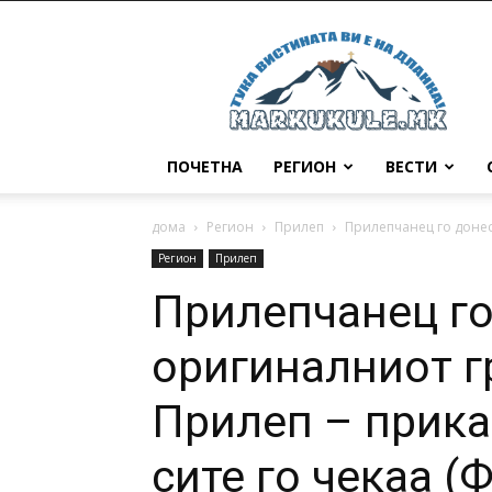
Маркукуле
ПОЧЕТНА
РЕГИОН
ВЕСТИ
дома
Регион
Прилеп
Прилепчанец го донесе
Регион
Прилеп
Прилепчанец го
оригиналниот г
Прилеп – прика
сите го чекаа (