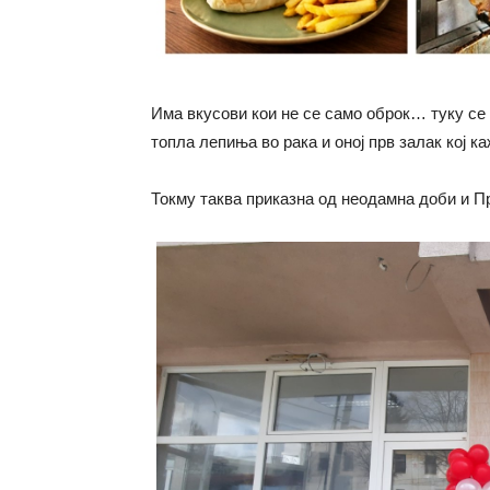
Има вкусови кои не се само оброк… туку се 
топла лепиња во рака и оној прв залак кој к
Токму таква приказна од неодамна доби и П