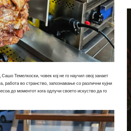
Сашо Темелкоски, човек кој не го научил овој занает
та, работа во странство, запознавање со различни кујни
есоа до моментот кога одлучи своето искуство да го