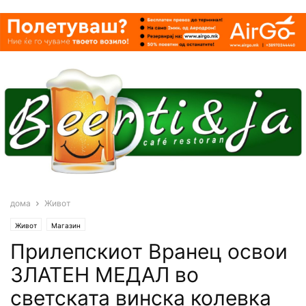
дома
Живот
Живот
Магазин
Прилепскиот Вранец освои
ЗЛАТЕН МЕДАЛ во
светската винска колевка