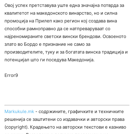
Овој успех претставува уште една значајна потврда за
квалитетот на македонското винарство, но и силна
промоција на Прилеп како регион кој создава вина
способни рамноправно да се натпреваруваат со
најреномираните светски вински брендови. Освоеното
злато во Бордо е признание не само за
производителите, туку и за богатата винска традиција и
потенцијал што ги поседува Македонија.
Error9
Markukule.mk
- содржините, графичките и техничките
решенија се заштитени со издавачки и авторски права
(copyright). Крадењето на авторски текстови е казниво