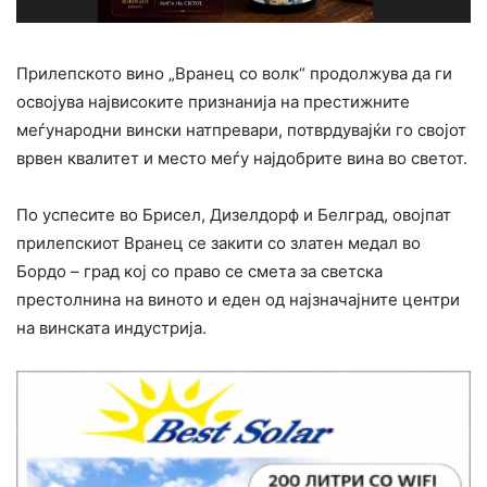
Прилепското вино „Вранец со волк“ продолжува да ги
освојува највисоките признанија на престижните
меѓународни вински натпревари, потврдувајќи го својот
врвен квалитет и место меѓу најдобрите вина во светот.
По успесите во Брисел, Дизелдорф и Белград, овојпат
прилепскиот Вранец се закити со златен медал во
Бордо – град кој со право се смета за светска
престолнина на виното и еден од најзначајните центри
на винската индустрија.