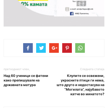
претходниот член,
Следната статија
Над 60 ученици се фатени
Клупите се освежени,
како препишувале на
украсните птици ги нема,
државната матура
што друго и недостасува на
“Могилата”, најубавото
катче во минатото?