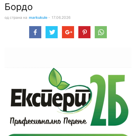
Бордо
од страна на
markukule
-
17.06.2026