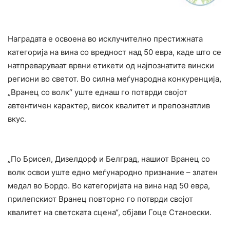
Наградата е освоена во исклучително престижната
категорија на вина со вредност над 50 евра, каде што се
натпреваруваат врвни етикети од најпознатите вински
региони во светот. Во силна меѓународна конкуренција,
„Вранец со волк“ уште еднаш го потврди својот
автентичен карактер, висок квалитет и препознатлив
вкус.
„По Брисел, Дизелдорф и Белград, нашиот Вранец со
волк освои уште едно меѓународно признание – златен
медал во Бордо. Во категоријата на вина над 50 евра,
прилепскиот Вранец повторно го потврди својот
квалитет на светската сцена“, објави Гоце Станоески.