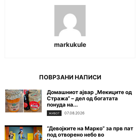
markukule
ПОВРЗАНИ НАПИСИ
Домашниот ајвар „Мекиците од
Стража“ – дел од богатата
понуда на...
07.08.2026
ЖИВОТ
“Девојките на Марко” за прв пат
под отворено небо во