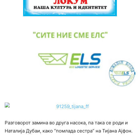
Разговорот замина во друга насока, па така се роди и
Наталија Дубаи, како “помлада сестра” на Тијана Ајфон.