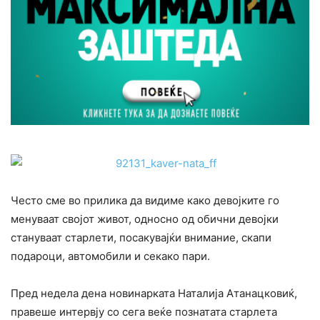
Често сме во прилика да видиме како девојките го
менуваат својот живот, односно од обични девојки
стануваат старлети, посакувајќи внимание, скапи
подароци, автомобили и секако пари.
Пред недела дена новинарката Наталија Атанацковиќ,
правеше интервју со сега веќе познатата старлета