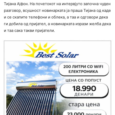
Тијана Ајфон. На почетокот на интервјуто започна чуден
разговор, всушност новинарката ја праша Тијана од каде
и се скапите телефони и облека, а таа и одговори дека
ги добила од пријател, а новинарката изрази желба дека
и таа сака такви пријатели.