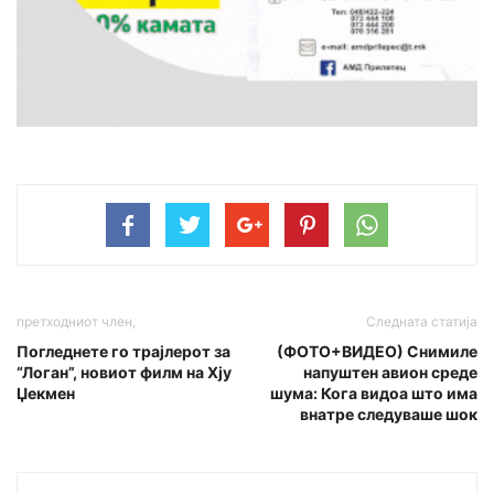
претходниот член,
Следната статија
Погледнете го трајлерот за
(ФОТО+ВИДЕО) Снимиле
“Логан”, новиот филм на Хју
напуштен авион среде
Џекмен
шума: Кога видоа што има
внатре следуваше шок