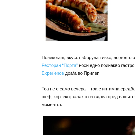
Понекогаш, вкусот зборува тивко, но долго 
Ресторан “Порта”
носи едно поинакво гастр
Experience
доаѓа во Прилеп.
Тоа не е само вечера – тоа е интимна средба 
шеф, кој секој залак го создава пред вашите
моментот.