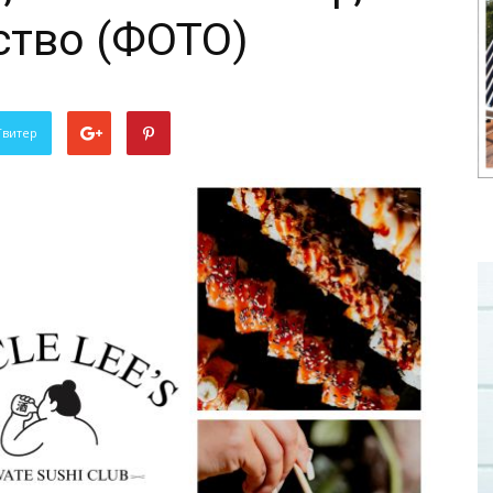
ство (ФОТО)
Твитер