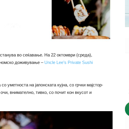
останува во сеќавање. На 22 октомври (среда),
ономско доживување –
Uncle Lee’s Private Sushi
со уметноста на јапонската кујна, со грчки мајстор-
 очи, внимателно, тивко, со почит кон вкусот и