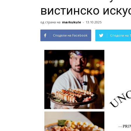
вистинско иску
од страна на
markukule
-
13.10.2025
Сподели на Facebook
Сподели на 