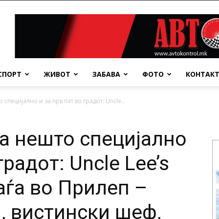
СПОРТ
ЖИВОТ
ЗАБАВА
ФОТО
КОНТАК
 специјално и за прв пат во градот: Uncle...
за нешто специјално
градот: Uncle Lee’s
оаѓа во Прилеп –
, вистински шеф,