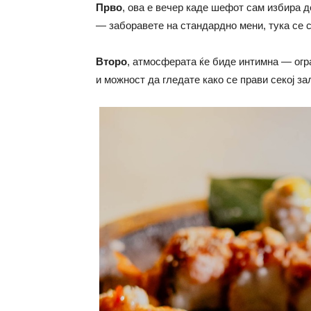
Прво
, ова е вечер каде шефот сам избира 
— заборавете на стандардно мени, тука се 
Второ
, атмосферата ќе биде интимна — огр
и можност да гледате како се прави секој за