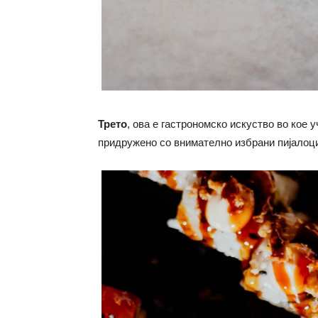
Трето
, ова е гастрономско искуство во кое
придружено со внимателно избрани пијалоц