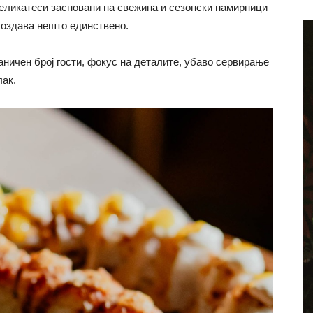
деликатеси засновани на свежина и сезонски намирници
создава нешто единствено.
аничен број гости, фокус на деталите, убаво сервирање
лак.