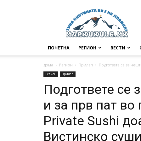
Маркукуле
ПОЧЕТНА
РЕГИОН
ВЕСТИ
дома
Регион
Прилеп
Подгответе се за нешто
Регион
Прилеп
Подгответе се 
и за прв пат во 
Private Sushi д
Вистинскo суши