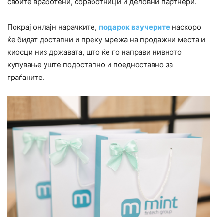
своите вработени, соработници и деловни партнери.
Покрај онлајн нарачките,
подарок ваучерите
наскоро
ќе бидат достапни и преку мрежа на продажни места и
киосци низ државата, што ќе го направи нивното
купување уште подостапно и поедноставно за
граѓаните.