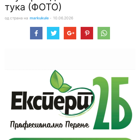
тука (ФОТО)
од страна на
markukule
-
10.06.2026