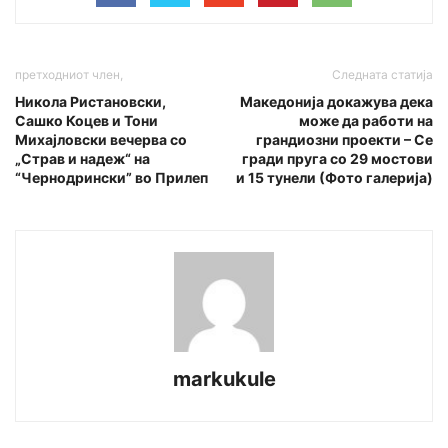
претходниот член,
Следната статија
Никола Ристановски,
Maкедонија докажува дека
Сашко Коцев и Тони
може да работи на
Михајловски вечерва со
грандиозни проекти – Се
„Страв и надеж“ на
гради пруга со 29 мостови
“Чернодрински” во Прилеп
и 15 тунели (Фото галерија)
markukule