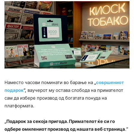
Наместо часови поминати во барање на
„
совршениот
подарок
“,
ваучерот му остава слобода на примателот
сам да избере производ од богатата понуда на
платформата.
„Подарок за секоја пригода. Примателот ќе си го
одбере омилениот производ од нашата веб страница
.
“