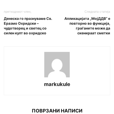
претходниот член,
Следната статија
Денеска го празнуваме Св.
Апликацијата „МојДДВ“ е
Еразмо Охридски –
повторно во функција,
чудотворец и светец со
граѓаните може да
силен култ во охридско
скенираат сметки
markukule
ПОВРЗАНИ НАПИСИ