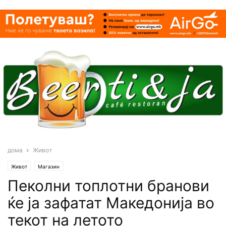
дома
Живот
Живот
Магазин
Пеколни топлотни бранови
ќе ја зафатат Македонија во
текот на летото