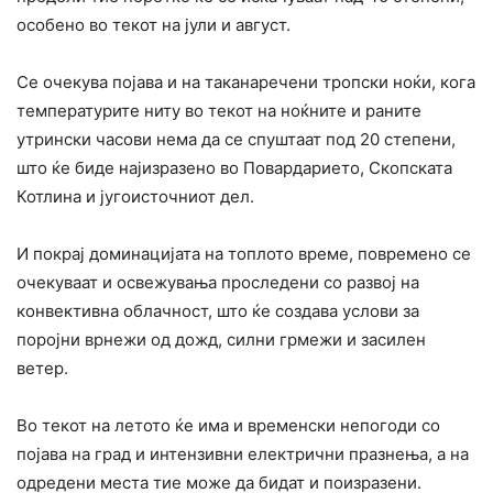
особено во текот на јули и август.
Се очекува појава и на таканаречени тропски ноќи, кога
температурите ниту во текот на ноќните и раните
утрински часови нема да се спуштаат под 20 степени,
што ќе биде најизразено во Повардарието, Скопската
Котлина и југоисточниот дел.
И покрај доминацијата на топлото време, повремено се
очекуваат и освежувања проследени со развој на
конвективна облачност, што ќе создава услови за
поројни врнежи од дожд, силни грмежи и засилен
ветер.
Во текот на летото ќе има и временски непогоди со
појава на град и интензивни електрични празнења, а на
одредени места тие може да бидат и поизразени.