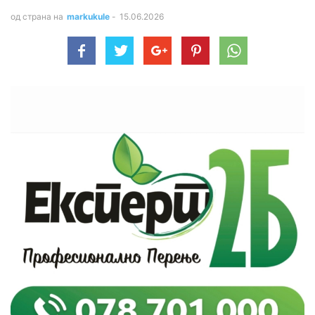
од страна на
markukule
-
15.06.2026