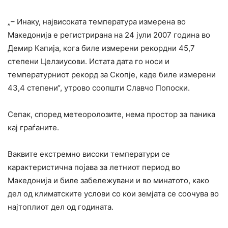
„– Инаку, највисоката температура измерена во
Македонија е регистрирана на 24 јули 2007 година во
Демир Капија, кога биле измерени рекордни 45,7
степени Целзиусови. Истата дата го носи и
температурниот рекорд за Скопје, каде биле измерени
43,4 степени“, утрово соопшти Славчо Попоски.
Сепак, според метеоролозите, нема простор за паника
кај граѓаните.
Ваквите екстремно високи температури се
карактеристична појава за летниот период во
Македонија и биле забележувани и во минатото, како
дел од климатските услови со кои земјата се соочува во
најтоплиот дел од годината.