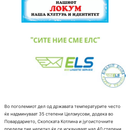
Во поголемиот дел од државата температурите често
ќе надминуваат 35 степени Целзиусови, додека во
Повардарието, Скопската Котлина и југоисточните
предели тие неретко ќе се искачуваат над 40 степени,