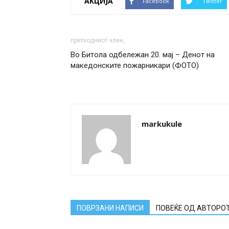
АКЦИЈА
Facebook
Twitter
претходниот член,
Во Битола одбележан 20. мај – Денот на
македонските пожарникари (ФОТО)
markukule
ПОВРЗАНИ НАПИСИ
ПОВЕЌЕ ОД АВТОРО