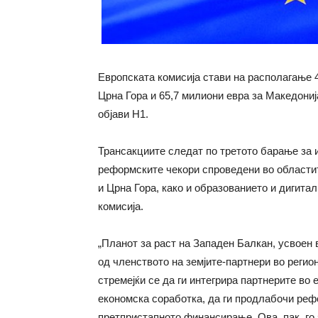
Европската комисија стави на располагање 4
Црна Гора и 65,7 милиони евра за Македониј
објави Н1.
Трансакциите следат по третото барање за и
реформските чекори спроведени во областит
и Црна Гора, како и образованието и дигита
комисија.
„Планот за раст на Западен Балкан, усвоен 
од членството на земјите-партнери во регио
стремејќи се да ги интегрира партнерите во 
економска соработка, да ги продлабочи реф
претпристапното финансирање. Ова, пак, го