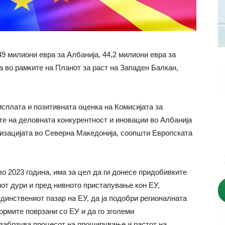
9 милиони евра за Албанија, 44,2 милиони евра за
а во рамките на Планот за раст на Западен Балкан,
сплата и позитивната оценка на Комисијата за
е на деловната конкурентност и иновации во Албанија
лизацијата во Северна Македонија, соопшти Европската
во 2023 година, има за цел да ги донесе придобивките
нот дури и пред нивното пристапување кон ЕУ,
единствениот пазар на ЕУ, да ја подобри регионалната
ормите поврзани со ЕУ и да го зголеми
 забрзува процесот на проширување и растот на