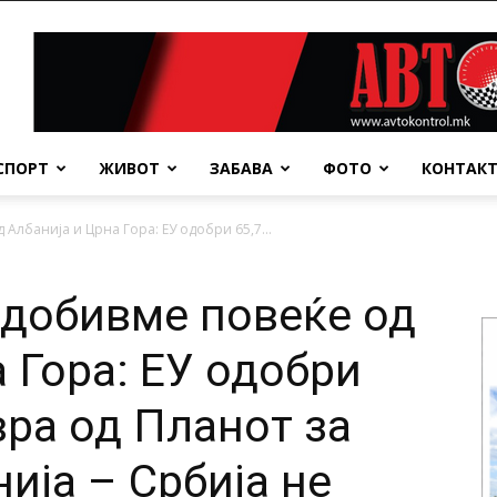
СПОРТ
ЖИВОТ
ЗАБАВА
ФОТО
КОНТАК
 Албанија и Црна Гора: ЕУ одобри 65,7...
 добивме повеќе од
 Гора: ЕУ одобри
вра од Планот за
ија – Србија не