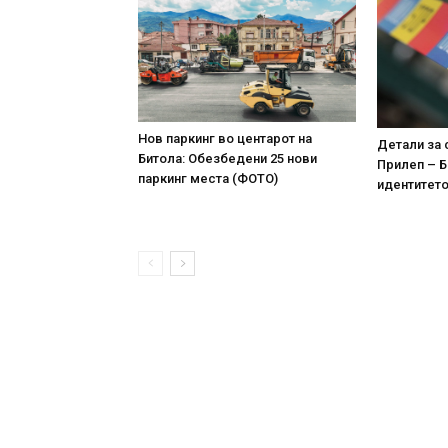
Нов паркинг во центарот на
Детали за 
Битола: Обезбедени 25 нови
Прилеп – Б
паркинг места (ФОТО)
идентитето