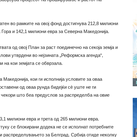
атен во рамките на овој фонд достигнува 212,8 милиони
а Гора и 142,1 милиони евра за Северна Македонија.
вата од овој План за раст поединечно на секоја земја и
лови утврдени во нејзината „Реформска агенда“,
и на кои земјата се обврзала.
а Македонија, кои ги исполнија условите за оваа
оставени од оваа рунда бидејќи сè уште не ги
чекори што беа предуслов за распределба на овие
,1 милиони евра и трета од 265 милиони евра.
, туку се блокирани додека не се исполнат потребните
ри распределувањето за Белград. Србија отиде неколку