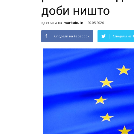
доби ништо
од страна на
markukule
-
20.05.2026
Сподели на Facebook
Сподели на 