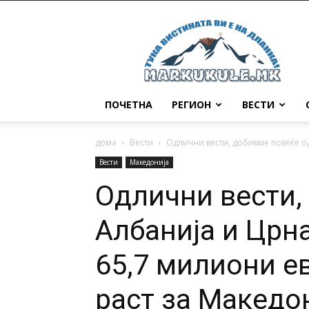
Маркукуле
ПОЧЕТНА
РЕГИОН
ВЕСТИ
дома
Вести
Одлични вести, добивме повеќе од
Вести
Македонија
Одлични вести,
Албанија и Црна
65,7 милиони е
раст за Македон