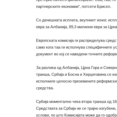
партнерските економии“, потсети Брисел.
Со денешната исплата, вкупниот износ испл
евра за Албанија, 89,3 милиони евра за Црн
Европската комисија ги распределува средст
само кога таа ги исполнува специфичните ус
документ во кој се наведени точните реформ
За разлика од Албанија, Црна Гора и Северн
транша, Србија и Босна и Херцеговина се из
исполниле целосно преземените реформски 
средства.
Србија моментално чека втора транша од 163
Средствата за Србија не се трајно изгубени
услови, по што Комисијата може да го одоб