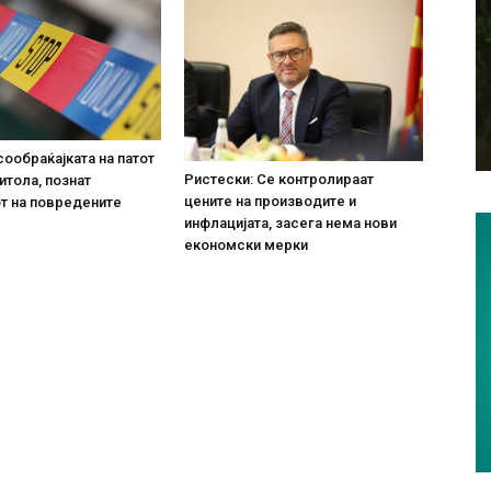
сообраќајката на патот
Ристески: Се контролираат
итола, познат
цените на производите и
т на повредените
инфлацијата, засега нема нови
економски мерки