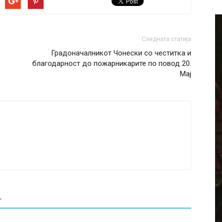
Следната статија
Градоначалникот Чонески со честитка и
благодарност до пожарникарите по повод 20.
Мај
Т