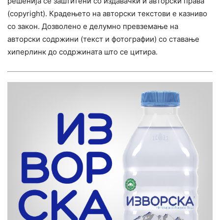
решенија се заштитени со издавачки и авторски права
(copyright). Крадењето на авторски текстови е казниво
со закон. Дозволено е делумно превземање на
авторски содржини (текст и фотографии) со ставање
хиперлинк до содржината што се цитира.