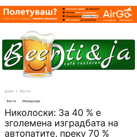
дома
Вести
Вести
Македонија
Николоски: За 40 % е
зголемена изградбата на
автопатите, преку 70 %