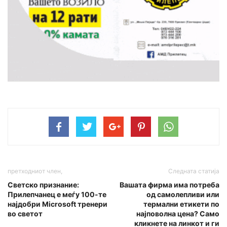
претходниот член,
Следната статија
Светско признание:
Вашата фирма има потреба
Прилепчанец е меѓу 100-те
од самолепливи или
најдобри Microsoft тренери
термални етикети по
во светот
најповолна цена? Само
кликнете на линкот и ги