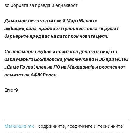
во борбата за правда и еднаквост.
Дами мои,ви го честитам 8 Март!Вашите
амбиции,сила, храброст и упорност нека ги рушат
бариерите пред вас на патот кон новите цели.
Со неизмерна љубов и почит кон делото на мојата
баба Мариго Божиновска,учесничка во НОБ при НОПО
„Даме Груев“,член на ПО на Македонија и околискиот
комитет на АФЖ Ресен.
Error9
Markukule.mk
- содржините, графичките и техничките