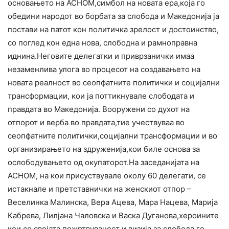
основањето на АСНОМ,симбол на новата ера,која го
обедини народот во борбата за слобода и Македонија ја
постави на патот кон политичка зрелост и достоинство,
со поглед кон една нова, слободна и рамноправна
иднина.Неговите делегатки и приврзанички имаа
незаменлива улога во процесот на создавањето на
новата реалност во сеопфатните политички и социјални
трансформации, кои ја поттикнувале слободата и
правдата во Македонија. Вооружени со духот на
отпорот и верба во правдата,тие учествуваа во
сеопфатните политички,социјални трансформации и во
организирањето на здруженија,кои биле основа за
ослободувањето од окупаторот.На заседанијата на
АСНОМ, на кои присуствувале околу 60 делегати, се
истакнале и претставнички на женскиот отпор –
Веселинка Малинска, Вера Ацева, Мара Нацева, Марија
Кабрева, Лилјана Чаловска и Васка Дуганова,хероините
кои со својата пожртвуваност и визија за слобода го