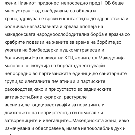
жени.Нивниот придонес непосредно пред НОБ беше
многустран – од снабдување со облека и
храна,одржување врски и контакти,па до здравствена и
болничка нега.Славната и крвава епопеја на
македонската народноослободителна борба е врзана со
храбрите подвизи на жените за време на борбите,во
улогата на бомбардерки,пушкомитралесци и
болничарки.На повикот на КПЈ,жените од Македонија
масовно се вклучија во борбата,учествувајќи
непосредно во партизанските единици,во санитарните
групи,во илегалните печатници и партиските
раководства,како и присуството во заднинските
активности.Биле курирки, растурале
весници,летоци,известувајќи за позициите и
движењето на непријателот,а ги помагале и
затворениците и илегалците…Македонската жена, иако
измачувана и обесправена, имала непоколеблив дух и