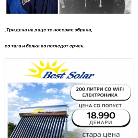
„Три дена на раце те носевме збрана,
со тага и болка во погледот срчен,