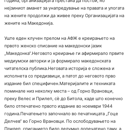
година, организацијата престана да постои, но
нејзиниот аманет за унапредување на правата и улогата
на жените продолжи да живее преку Организацијата на
жените на Македонија.
Уште еден клучен прелом на АФЖ е креирањето на
првото женско списание на македонски јазик
„Македонка“.Неговото креирање ги афирмирало првите
медиумски авторки и ја формирало македонската
читателска публика.Неговата историја е сложена и
исполнета со предизвици, а патот до неговото прво
издание бил специфичен.Материјалите и техниката
поминале низ неколку места – од Горно Врановци,
преку Велес и Прилеп, сè до Битола, каде што конечно
било отпечатено првото издание во ноември 1944
година.Печатењето започнало во печатницата „Гоце
Делчев“ во Горно Врановци. По ослободувањето на
Прилеп, списанието било делумно допечатено таму, а