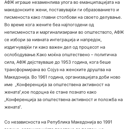
АФЖ играше незаменлива улога во еманципацијата на
македонските жени, поставувајќи ги образованието и
писменоста како главни столбови на своето делување.
Во време кога жените беа најпогодени од
неписменоста и маргинализирани во општеството, АФЖ
се избори за нивната интеграција и напредок,
издигнувајќи ги како важен дел од процесот на
ослободување.Како моќна општествено – политичка
сила, АФЖ дејствуваше до 1953 година, кога беше
трансформирана во Сојуз на женските друштва на
Македонија. Во 1961 година, организацијата доби ново
име „Конференција за општествена активност на
жената“,кое подоцна ќе стане познато како
„Конференција за општествена активност и положба на
жената“.
Со независноста на Република Македонија во 1991