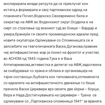
инспирирала млади регрути да се приклучат кон
истата,а формирала и свој партизански одред на
планината Почеп,Воденско.Своевремено била и
секретар на АФЖ во Воденскиот округ.Осудена е на
смрт со стрелање од воениот суд во Ениџе – Вардар и
умира,бранејќи ги своите промакедонски идеали пред
новите окупатори.Одликувани со Споменицата се и
заложбите на гевгеличанката Васка Дуганова,правник
чиј антифашистички жар ја понел на фронтот и учество
во АСНОМ од 1945 година.Тука е и Васа
Алтипармакова,активистка и делегат на АФЖ,задолжена
за снабдување со храна и облека и организација на
тајни состаноци.Љубовта кон татковината,оплеменета
со идеалите на антифашистичкото движење го беше
пренела Васка Циривири врз своите две ќерки – борци,
Вера и Нада.Достигнувањата на Циривири – Трена се
одликувани со „Партизанска споменица 1941“ за врвната