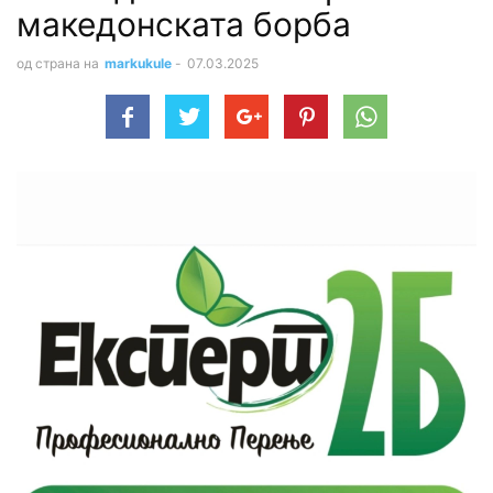
македонската борба
од страна на
markukule
-
07.03.2025