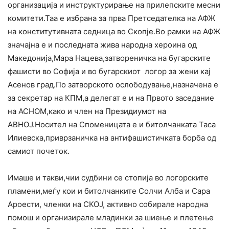
организација и инструктурирање на прилепските месни
комитети.Таа е избрана за прва Претседателка на АФЖ
на конститутивната седница во Скопје.Во рамки на АФЖ
значајна е и последната жива народна хероина од
Македонија,Мара Нацева,затвореничка на бугарските
фашисти во Софија и во бугарскиот логор за жени кај
Асенов град.По затворското ослободување,назначена е
за секретар на КПМ,а делегат е и на Првото заседание
на АСНОМ,како и член на Президиумот на
АВНОЈ.Носител на Споменицата е и битолчанката Таса
Илиевска,приврзаничка на антифашистичката борба од
самиот почеток.
Имаше и такви,чии судбини се стопија во логорските
пламени,меѓу кои и битолчанките Солчи Алба и Сара
Ароести, членки на СКОЈ, активно собирале народна
помош и организирале младинки за шиење и плетење