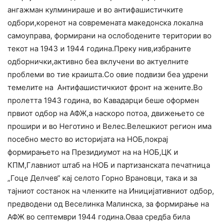
ангажман кулминираше и во антифашистичките
одбори,коренот на современата македонска локална
самоуправа, формирани на ослободените територии во
текот на 1943 и 1944 година.Преку нив,избраните
одборнички,активно беа вклучени во актуелните
проблеми во тие краишта.Со овие подвизи беа удрени
темелите на Антифашистичкиот фронт на жените.Во
пролетта 1943 година, во Кавадарци беше оформен
првиот одбор на АФЖ,а наскоро потоа, движењето се
прошири и во Неготино и Велес.Велешкиот регион има
посебно место во историјата на НОБ,покрај
формирањето на Президиумот на на НОБ,ЦК и
КПМ,Главниот штаб на НОБ и партизанската печатница
„Гоце Делчев“ кај селото Горно Врановци, така и за
тајниот состанок на членките на Иницијативниот одбор,
предводени од Веселинка Малинска, за формирање на
АФЖ во септември 1944 година.Оваа средба била