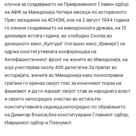
клучна за создавањето на Привремениот Главен одбор
на АФЖ за Македонија.Четири месеци по историското
Прво заседание на АСНОМ, кое на 2 август 1944 година
го означи создавањето на македонската држава, на 15
декември истата година, во слободно Скопје,во
денешното кино „Култура“ (тогашно кино „Уранија“) се
одржа конститутивната конференција на
Антифашистичкиот фронт на жените во Македонија, на
која учествуваа околу 400 делегатки.За првпат во
историјата, жените во Македонија како полноправни
граѓани го кренаа својот глас за конечниот пораз на
фашизмот и да го изразат својот став за народната власт
и своето непосредно учество во истата.На
конститутивната седница,непосредно по обраќањето
на Димитар Влахов,беа конституирани Главниот одбор,
Извршниот одбор и Пленумот.