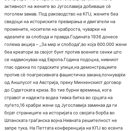
активност на жените во Југославија добиваше сè
поголем замав. Под раководство на КПЈ, жените беа
сведоци на историските превирања и двигатели на
промените, носители на храброста, чуварки на
идеалите за слобода и правда.Годината 1936 донесе
голема акција – „За мир и слобода“,во која 600.000 жени
беа креатори за својот бунт против воените сенки што
се надвиснуваа над Европа.Година подоцна, нивниот
глас одекна по градските улици,на демонстрациите
против сè поагресивната фашистичка закана,почнувајќи
од Аншлусот на Австрија, преку Минхенскиот договор
до Судетската криза. Во тие бурни времиња, кога
стравот и надежта водеа тивка битка во срцата на
луѓето,16 храбри жени од Југославија заминаа да ги
бојат страниците на историјата со својата борба во
Шпанската граѓанска војна.Нивната решителност не
запре тука. На Петтата конференција на КПЈ во есента