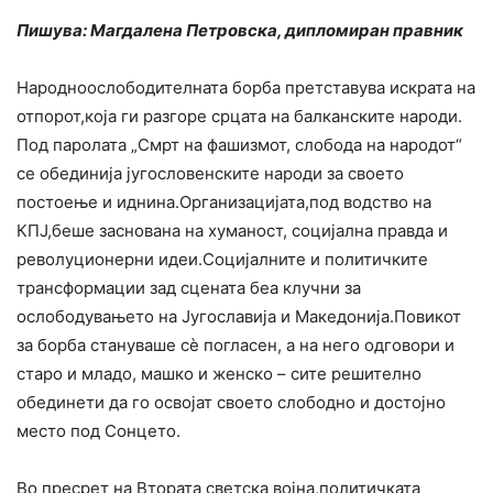
Пишува: Магдалена Петровска, дипломиран правник
Народноослободителната борба претставува искрата на
отпорот,која ги разгоре срцата на балканските народи.
Под паролата „Смрт на фашизмот, слобода на народот“
се обединија југословенските народи за своето
постоење и иднина.Организацијата,под водство на
КПЈ,беше заснована на хуманост, социјална правда и
револуционерни идеи.Социјалните и политичките
трансформации зад сцената беа клучни за
ослободувањето на Југославија и Македонија.Повикот
за борба стануваше сè погласен, а на него одговори и
старо и младо, машко и женско – сите решително
обединети да го освојат своето слободно и достојно
место под Сонцето.
Во пресрет на Втората светска војна,политичката