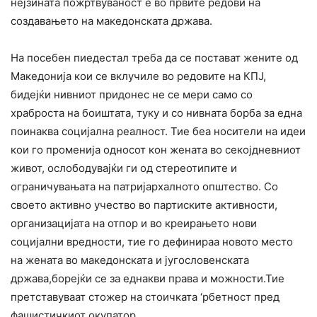
нејзината пожртвуваност е во првите редови на
создавањето на македонската држава.
На посебен пиедестал треба да се постават жените од
Македонија кои се вклучиле во редовите на КПЈ,
бидејќи нивниот придонес не се мери само со
храброста на боиштата, туку и со нивната борба за една
поинаква социјална реалност. Тие беа носители на идеи
кои го променија односот кон жената во секојдневниот
живот, ослободувајќи ги од стереотипите и
ограничувањата на патријархалното општество. Со
своето активно учество во партиските активности,
организацијата на отпор и во креирањето нови
социјални вредности, тие го дефинираа новото место
на жената во македонската и југословенската
држава,борејќи се за еднакви права и можности.Тие
претставуваат стожер на стоичката ‘рбетност пред
фашистичкиот окупатор.