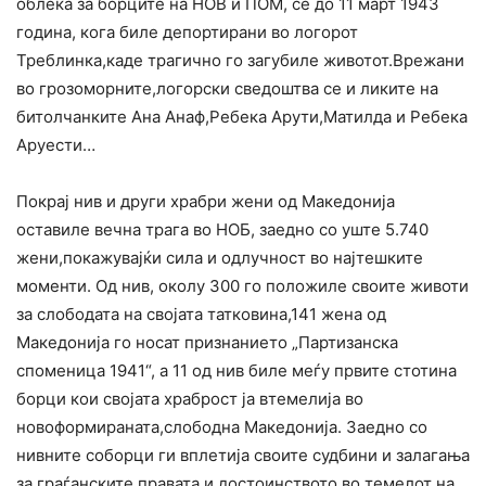
облека за борците на НОВ и ПОМ, сè до 11 март 1943
година, кога биле депортирани во логорот
Треблинка,каде трагично го загубиле животот.Врежани
во грозоморните,логорски сведоштва се и ликите на
битолчанките Ана Анаф,Ребека Арути,Матилда и Ребека
Аруести…
Покрај нив и други храбри жени од Македонија
оставиле вечна трага во НОБ, заедно со уште 5.740
жени,покажувајќи сила и одлучност во најтешките
моменти. Од нив, околу 300 го положиле своите животи
за слободата на својата татковина,141 жена од
Македонија го носат признанието „Партизанска
споменица 1941“, а 11 од нив биле меѓу првите стотина
борци кои својата храброст ја втемелија во
новоформираната,слободна Македонија. Заедно со
нивните соборци ги вплетија своите судбини и залагања
за граѓанските правата и достоинството во темелот на