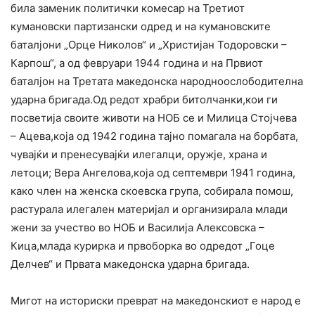
била заменик политички комесар на Третиот
кумановски партизански одред и на кумановските
баталјони „Орце Николов“ и „Христијан Тодоровски –
Карпош“, а од февруари 1944 година и на Првиот
баталјон на Третата македонска народноослободителна
ударна бригада.Од редот храбри битолчанки,кои ги
посветија своите животи на НОБ се и Милица Стојчева
– Ацева,која од 1942 година тајно помагала на борбата,
чувајќи и пренесувајќи илегалци, оружје, храна и
летоци; Вера Ангелова,која од септември 1941 година,
како член на женска скоевска група, собирала помош,
растурала илегален материјал и организирала млади
жени за учество во НОБ и Василија Алексовска –
Кица,млада курирка и првоборка во одредот „Гоце
Делчев“ и Првата македонска ударна бригада.
Мигот на историски преврат на македонскиот е народ е