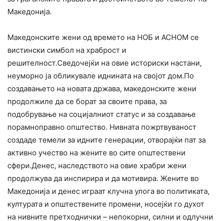
Македонија.
Македонските жени од времето на НОБ и АСНОМ се
вистински симбол на храброст и
решителност.Сведочејќи на овие историски настани,
неуморно ја обликувале иднината на својот дом.По
создавањето на новата држава, македонските жени
продолжиле да се борат за своите права, за
подобрување на социјалниот статус и за создавање
порамноправно општество. Нивната пожртвуваност
создаде темели за идните генерации, отворајќи пат за
активно учество на жените во сите општествени
сфери.Денес, наследството на овие храбри жени
продолжува да инспирира и да мотивира. Жените во
Македонија и денес играат клучна улога во политиката,
културата и општествените промени, носејќи го духот
на нивните претходнички – непокорни, силни и одлучни