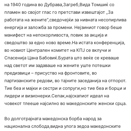
на 1940 година во Дубрава,Загреб,Вида Томшиќ со
пламен во својот глас го претстави извештајот „За
работата на жените“,сведочејќи за нивната несопирлива
енергија и заложба за промени. Нејзиниот говор беше
манифест на непокорливоста, повик за акција и
сведоштво за едно ново време.На истата конференција,
во новиот Централен комитет на КПЈ се вклучи и
Спасенија Цана Бабовиќ.Бурата што веќе се креваше
над светот им задаваше на жените уште потешки
предизвици – присуство на фронтовите, во
партизанските редови, во тајните заседанија на отпорот.
Тие беа и мајки и сестри и сопруги,но тие беа и борци и
лидери и визионерки.Сепак,најскапиот идеал на
човекот тлееше најсилно во македонските женски срца.
Во долготрајната македонска борба народ за
национална слобода,видна улога зедоа македонските