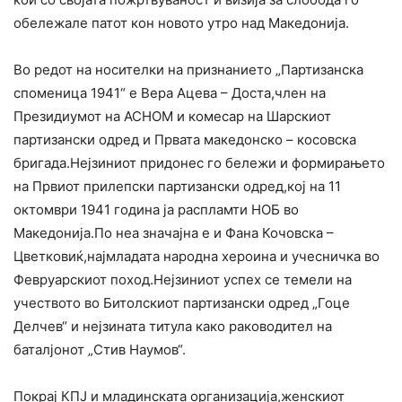
обележале патот кон новото утро над Македонија.
Во редот на носителки на признанието „Партизанска
споменица 1941“ е Вера Ацева – Доста,член на
Президиумот на АСНОМ и комесар на Шарскиот
партизански одред и Првата македонско – косовска
бригада.Нејзиниот придонес го бележи и формирањето
на Првиот прилепски партизански одред,кој на 11
октомври 1941 година ја распламти НОБ во
Македонија.По неа значајна е и Фана Кочовска –
Цветковиќ,најмладата народна хероина и учесничка во
Февруарскиот поход.Нејзиниот успех се темели на
учеството во Битолскиот партизански одред „Гоце
Делчев“ и нејзината титула како раководител на
баталјонот „Стив Наумов“.
Покрај КПЈ и младинската организација,женскиот