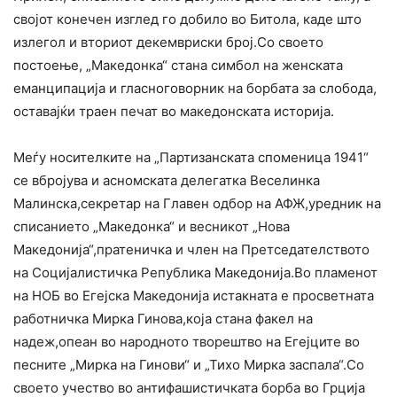
својот конечен изглед го добило во Битола, каде што
излегол и вториот декемвриски број.Со своето
постоење, „Македонка“ стана симбол на женската
еманципација и гласноговорник на борбата за слобода,
оставајќи траен печат во македонската историја.
Меѓу носителките на „Партизанската споменица 1941“
се вбројува и асномската делегатка Веселинка
Малинска,секретар на Главен одбор на АФЖ,уредник на
списанието „Македонка“ и весникот „Нова
Македонија“,пратеничка и член на Претседателството
на Социјалистичка Република Македонија.Во пламенот
на НОБ во Егејска Македонија истакната е просветната
работничка Мирка Гинова,која стана факел на
надеж,опеан во народното творештво на Егејците во
песните „Мирка на Гинови“ и „Тихо Мирка заспала“.Со
своето учество во антифашистичката борба во Грција