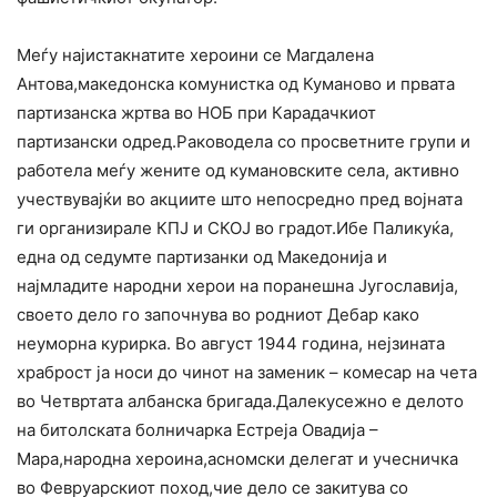
Меѓу најистакнатите хероини се Магдалена
Антова,македонска комунистка од Куманово и првата
партизанска жртва во НОБ при Карадачкиот
партизански одред.Раководела со просветните групи и
работела меѓу жените од кумановските села, активно
учествувајќи во акциите што непосредно пред војната
ги организирале КПЈ и СКОЈ во градот.Ибе Паликуќа,
една од седумте партизанки од Македонија и
најмладите народни херои на поранешна Југославија,
своето дело го започнува во родниот Дебар како
неуморна курирка. Во август 1944 година, нејзината
храброст ја носи до чинот на заменик – комесар на чета
во Четвртата албанска бригада.Далекусежно е делото
на битолската болничарка Естреја Овадија –
Мара,народна хероина,асномски делегат и учесничка
во Февруарскиот поход,чие дело се закитува со