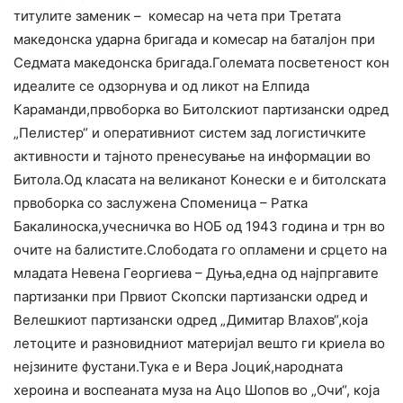
титулите заменик – комесар на чета при Третата
македонска ударна бригада и комесар на баталјон при
Седмата македонска бригада.Големата посветеност кон
идеалите се одзорнува и од ликот на Елпида
Караманди,првоборка во Битолскиот партизански одред
„Пелистер“ и оперативниот систем зад логистичките
активности и тајното пренесување на информации во
Битола.Од класата на великанот Конески е и битолската
првоборка со заслужена Споменица – Ратка
Бакалиноска,учесничка во НОБ од 1943 година и трн во
очите на балистите.Слободата го опламени и срцето на
младата Невена Георгиева – Дуња,една од најпргавите
партизанки при Првиот Скопски партизански одред и
Велешкиот партизански одред „Димитар Влахов“,која
летоците и разновидниот материјал вешто ги криела во
нејзините фустани.Тука е и Вера Јоциќ,народната
хероина и воспеаната муза на Ацо Шопов во „Очи“, која