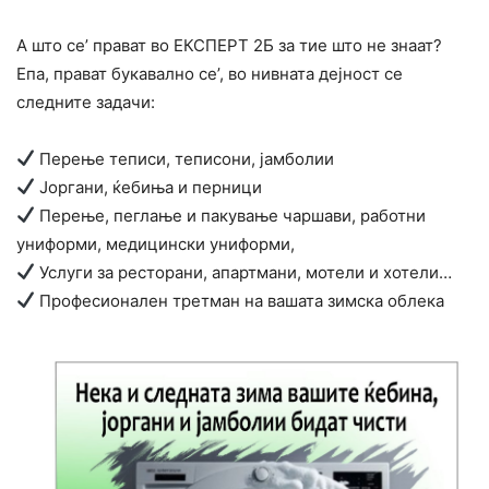
А што се’ прават во ЕКСПЕРТ 2Б за тие што не знаат?
Епа, прават букавално се’, во нивната дејност се
следните задачи:
Перење теписи, теписони, јамболии
Јоргани, ќебиња и перници
Перење, пеглање и пакување чаршави, работни
униформи, медицински униформи,
Услуги за ресторани, апартмани, мотели и хотели…
Професионален третман на вашата зимска облека