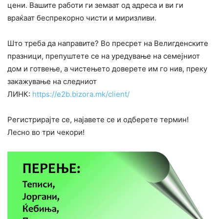
цени. Вашите работи ги земаат од адреса и ви ги
враќаат беспрекорно чисти и миризливи.
Што треба да направите? Во пресрет на Велигденските
празници, препуштете се на уредување на семејниот
дом и готвење, а чистењето доверете им го нив, преку
закажување на следниот
ЛИНК:
https://e2b.bizora.mk/client/
Регистрирајте се, најавете се и одберете термин!
Лесно во три чекори!