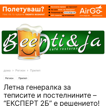
дома
Регион
Прилеп
Регион
Прилеп
Летна генералка за
теписите и постелнините –
“ЕКСПЕРТ 2Б” е решението!