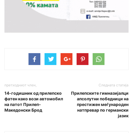
претходниот член,
Следната статија
14-годишник од прилепско
Прилепските гимназијалци
фатен како вози aвтомобил
апсолутни победници на
на патот Прилеп-
престижен меѓународен
Македонски Брод
натпревар по германски
јазик