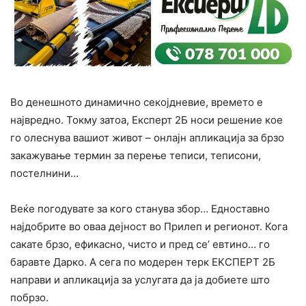
Во денешното динамично секојдневие, времето е
највредно. Токму затоа, Експерт 2Б носи решение кое
го олеснува вашиот живот – онлајн апликација за брзо
закажување термин за перење теписи, теписони,
постелнини…
Веќе погодувате за кого станува збор… Едноставно
најдобрите во оваа дејност во Прилеп и регионот. Кога
сакате брзо, ефикасно, чисто и пред се’ евтино… го
баравте Дарко. А сега по модерен терк EKСПЕРТ 2Б
направи и апликација за услугата да ја добиете што
побрзо.