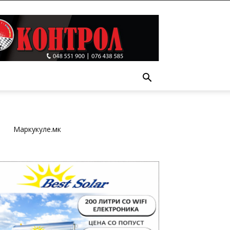
Т
Маркукуле.мк