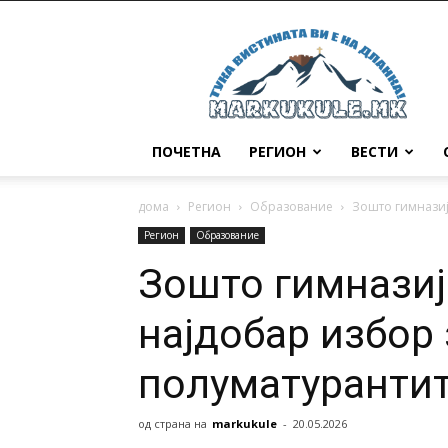
Маркукуле
ПОЧЕТНА
РЕГИОН
ВЕСТИ
дома
Регион
Образование
Зошто гимназиј
Регион
Образование
Зошто гимназиј
најдобар избор 
полуматурантит
од страна на
markukule
-
20.05.2026