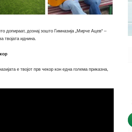
то допираат, дознај зошто Гимназија „Мирче Ацев“ –
а твојата иднина.
екор
азијата е твојот прв чекор кон една голема приказна,