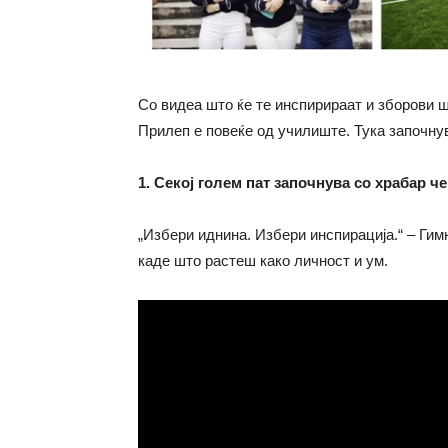
Со видеа што ќе те инспирираат и зборови ш
Прилеп е повеќе од училиште. Тука започнув
1. Секој голем пат започнува со храбар ч
„Избери иднина. Избери инспирација.“ – Гимн
каде што растеш како личност и ум.