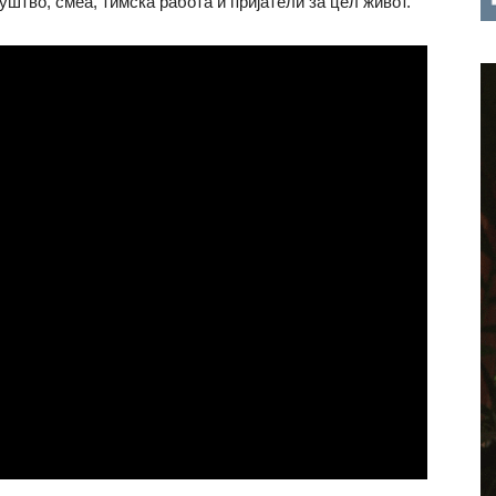
штво, смеа, тимска работа и пријатели за цел живот.