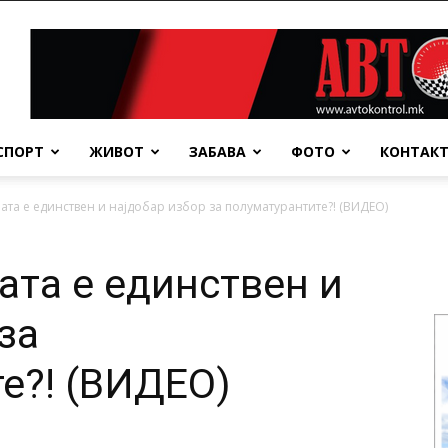
СПОРТ
ЖИВОТ
ЗАБАВА
ФОТО
КОНТАК
ата е единствен и најдобар избор за полуматурантите?! (ВИДЕО)
ата е единствен и
за
е?! (ВИДЕО)