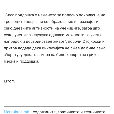
„Оваа поддршка е наменета за полесно покривање на
трошоците поврзани со образованието, развојот и
секојдневните активности на учениците, затоа што
секој ученик заслужува еднакви можности за учење,
напредок и достоинствен живот“, посочи Стојкоски и
притоа додаде дека инклузијата не смее да биде само
збор, туку дека таа мора да биде конкретна грижа,
мерка и поддршка.
Error9
Markukule.mk
- содржините, графичките и техничките