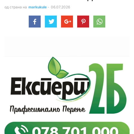
од страна на
markukule
-
06.07.2026