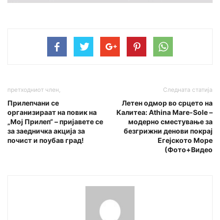
претходниот член,
Следната статија
Прилепчани се
Летен одмор во срцето на
организираат на повик на
Калитеа: Athina Mare-Sole –
„Мој Прилеп“ – пријавете се
модерно сместување за
за заедничка акција за
безгрижни денови покрај
почист и поубав град!
Егејското Море
(Фото+Видео