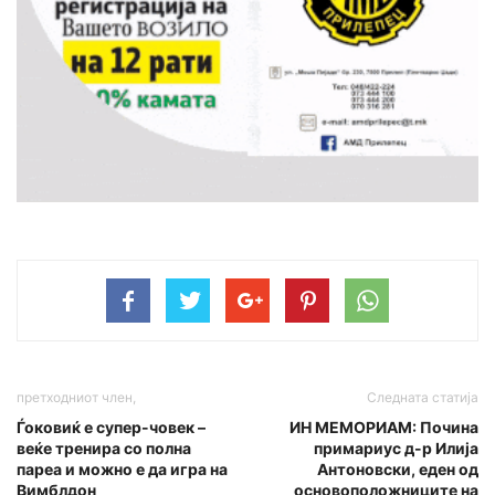
претходниот член,
Следната статија
Ѓоковиќ е супер-човек –
ИН МЕМОРИАМ: Почина
веќе тренира со полна
примариус д-р Илија
пареа и можно е да игра на
Антоновски, еден од
Вимблдон
основоположниците на