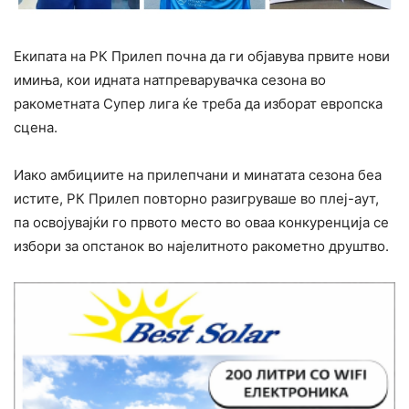
Екипата на РК Прилеп почна да ги објавува првите нови
имиња, кои идната натпреварувачка сезона во
ракометната Супер лига ќе треба да изборат европска
сцена.
Иако амбициите на прилепчани и минатата сезона беа
истите, РК Прилеп повторно разигруваше во плеј-аут,
па освојувајќи го првото место во оваа конкуренција се
избори за опстанок во најелитното ракометно друштво.