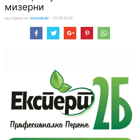
мизерни
од страна на
markukule
-
21.06.2024