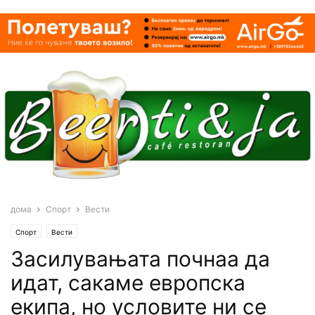
дома
Спорт
Вести
Спорт
Вести
Засилувањата почнаа да
идат, сакаме европска
екипа, но условите ни се