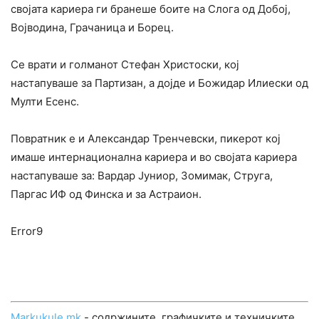
својата кариера ги бранеше боите на Слога од Добој,
Војводина, Грачаница и Борец.
Се врати и голманот Стефан Христоски, кој
настапуваше за Партизан, а дојде и Божидар Илиески од
Мулти Есенс.
Повратник е и Александар Тренчевски, пикерот кој
имаше интернационална кариера и во својата кариера
настапуваше за: Вардар Јуниор, Зомимак, Струга,
Паргас ИФ од Финска и за Астраион.
Error9
Markukule.mk
- содржините, графичките и техничките