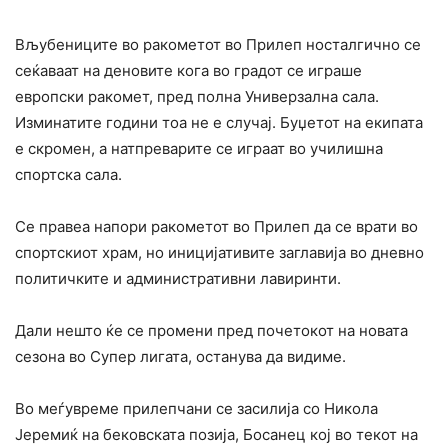
Вљубениците во ракометот во Прилеп носталгично се
сеќаваат на деновите кога во градот се играше
европски ракомет, пред полна Универзална сала.
Изминатите години тоа не е случај. Буџетот на екипата
е скромен, а натпреварите се играат во училишна
спортска сала.
Се правеа напори ракометот во Прилеп да се врати во
спортскиот храм, но иницијативите заглавија во дневно
политичките и административни лавиринти.
Дали нешто ќе се промени пред почетокот на новата
сезона во Супер лигата, останува да видиме.
Во меѓувреме прилепчани се засилија со Никола
Јеремиќ на бековската позија, Босанец кој во текот на