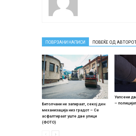
ПОВРЗАНИ НАПИСИ
ПОВЕЌЕ ОД АВТОРО
Уапсени дв
– полиција
Битолчани не запираат, секој ден
механизација низ градот – Се
асфалтираат уште две улици
(ФОТО)