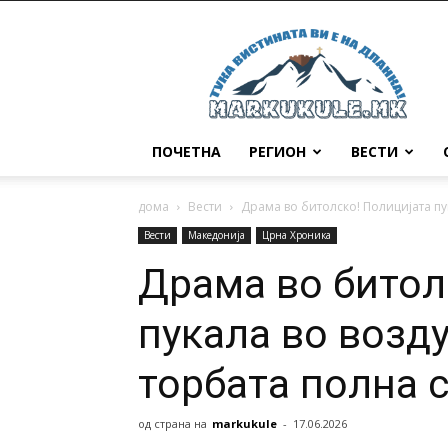
Маркукуле
ПОЧЕТНА
РЕГИОН
ВЕСТИ
дома
Вести
Драма во битолско! Полицијата пук
Вести
Македонија
Црна Хроника
Драма во битол
пукала во воздух
торбата полна с
од страна на
markukule
-
17.06.2026