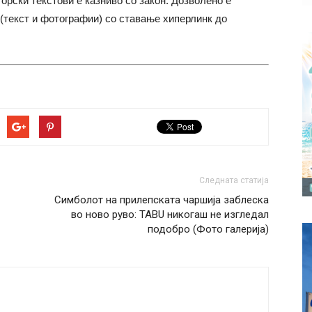
торски текстови е казниво со закон. Дозволено е
(текст и фотографии) со ставање хиперлинк до
Следната статија
Симболот на прилепската чаршија заблеска
во ново руво: TABU никогаш не изгледал
подобро (Фото галерија)