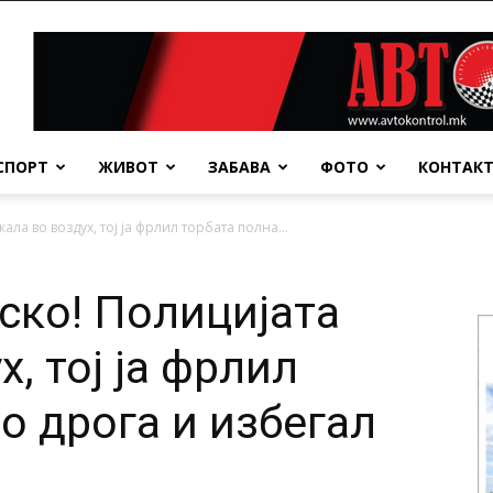
СПОРТ
ЖИВОТ
ЗАБАВА
ФОТО
КОНТАК
ала во воздух, тој ја фрлил торбата полна...
ско! Полицијата
, тој ја фрлил
о дpoга и избегал