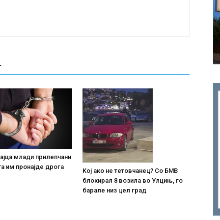
Т
ајца млади прилепчани
та им пронајде дpoга
Koj ако не тетовчанец? Со БМВ
блокирал 8 возила во Улцињ, го
барале низ цел град