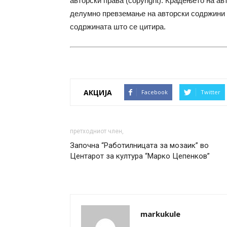
авторски права (copyright). Крадењето на ав
делумно превземање на авторски содржини 
содржината што се цитира.
АКЦИЈА
Facebook
Twitter
претходниот член,
Започна “Работилницата за мозаик” во
Центарот за култура “Марко Цепенков”
markukule