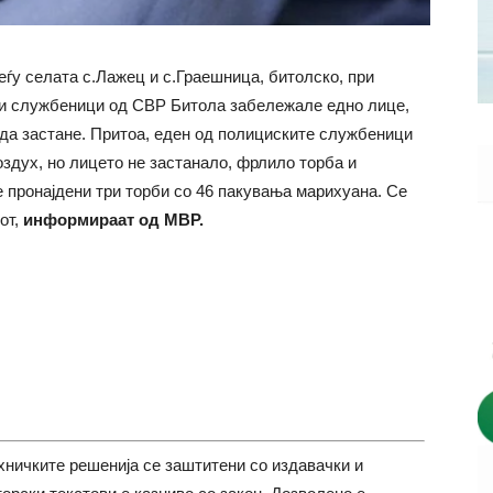
меѓу селата с.Лажец и с.Граешница, битолско, при
ки службеници од СВР Битола забележале едно лице,
 да застане. Притоа, еден од полициските службеници
здух, но лицето не застанало, фрлило торба и
е пронајдени три торби со 46 пакувања марихуана. Се
от,
информираат од МВР.
хничките решенија се заштитени со издавачки и