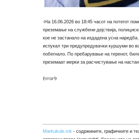
-На 16.06.2026 во 18:45 часот на потегот по
преземање на службени дејствија, полицис
кое не застанало на издадена усна наредба
испукал три предупредувачки куршуми во во
побегнало. По пребарување на теренот, бил
преземаат мерки за расчистување на настан
Error9
Markukule.mk
- содржините, графичките и те