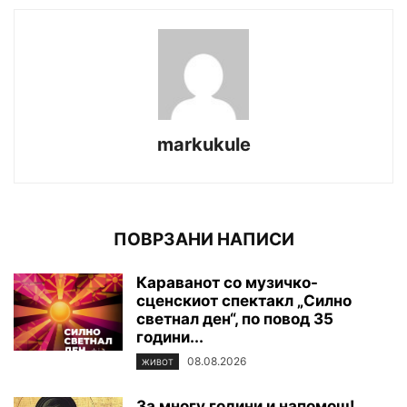
markukule
ПОВРЗАНИ НАПИСИ
Караванот со музичко-
сценскиот спектакл „Силно
светнал ден“, по повод 35
години...
08.08.2026
ЖИВОТ
За многу години и напомош!