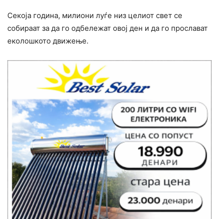
Секоја година, милиони луѓе низ целиот свет се
собираат за да го одбележат овој ден и да го прослават
еколошкото движење.