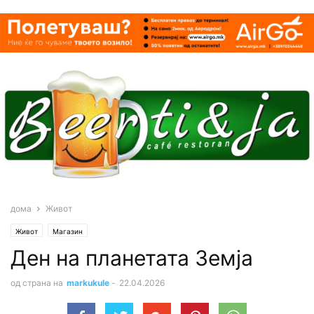
дома
Живот
Живот
Магазин
Ден на планетата Земја
од страна на
markukule
-
22.04.2026