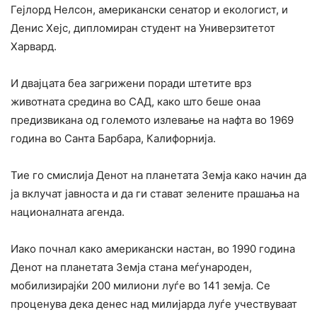
Гејлорд Нелсон, американски сенатор и екологист, и
Денис Хејс, дипломиран студент на Универзитетот
Харвард.
И двајцата беа загрижени поради штетите врз
животната средина во САД, како што беше онаа
предизвикана од големото излевање на нафта во 1969
година во Санта Барбара, Калифорнија.
Тие го смислија Денот на планетата Земја како начин да
ја вклучат јавноста и да ги стават зелените прашања на
националната агенда.
Иако почнал како американски настан, во 1990 година
Денот на планетата Земја стана меѓународен,
мобилизирајќи 200 милиони луѓе во 141 земја. Се
проценува дека денес над милијарда луѓе учествуваат