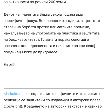
во активности во речиси 200 земји.
Денот на планетата Земја секоја година има
специфичен фокус. Во последните години, акцентот е
ставен на борбата против климатските промени,
намалувањето на употребата на пластика и заштитата
на биодиверзитетот. Главната порака секогаш е
насочена кон одржливоста и начините на кои секој
поединец може да придонесе.
Error9
Markukule.mk
- содржините, графичките и техничките
решенија се заштитени со издавачки и авторски права
(copyright). Крадењето на авторски текстови е казниво