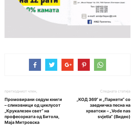
претходниот член,
Следната статија
Промовирани седум книги
„КОД 369“ и „Паркети“ со
– сликовници од циклусот
заедничка песна на
„Крукалезен свет“ на
хрватски – „Vode nas
професорката од Битола,
svjetla“ (Видео)
Маја Митровска