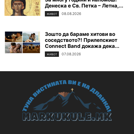
Денеска е Св. Петка – Летна,...
08.08.2026
ЖИВОТ
Зошто да бараме хитови во
соседството?! Прилепскиот
Connect Band докажа дека...
07.08.2026
ЖИВОТ