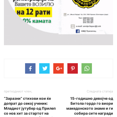
претходниот член,
Следната статија
“3apaзни” cтиxoви кои ќе
15-годишно девојче од
допpaт до секoj yченик:
Битола гордо го виори
Младиот jyтyбep од Пpилеп
македонското знаме и ги
со нов xит за стapтот на
собира сите награди