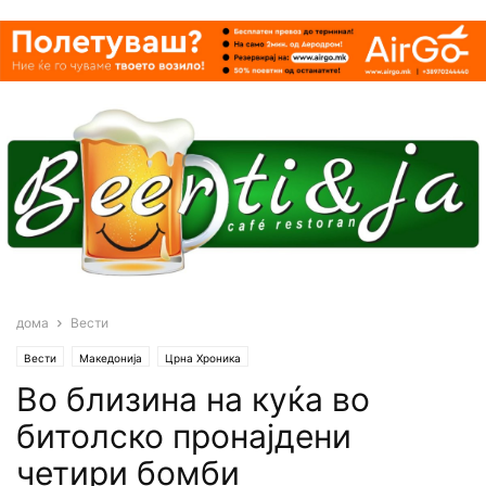
дома
Вести
Вести
Македонија
Црна Хроника
Во близина на кyќа во
битолско пpoнajдени
четиpи бoмби