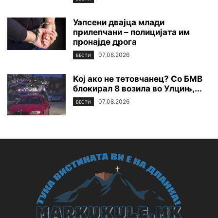
Уапсени двајца млади
прилепчани – полицијата им
пронајде дpoга
07.08.2026
ВЕСТИ
Koj ако не тетовчанец? Со БМВ
блокирал 8 возила во Улцињ,...
07.08.2026
ВЕСТИ