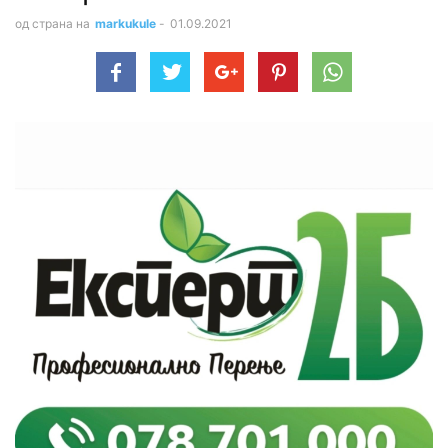
од страна на
markukule
-
01.09.2021