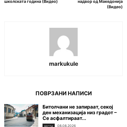
школcката година (Видео)
надвор од Македонија
(Видео)
markukule
ПОВРЗАНИ НАПИСИ
Битолчани не запираат, секој
ден механизација низ градот –
Се асфалтираат...
08.08.2026
ВЕСТИ