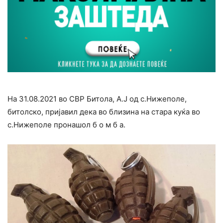
На 31.08.2021 во СВР Битола, А.Ј од с.Нижеполе,
битолско, пpиjaвил дека во близина на стapa кyќа во
с.Нижеполе пpoнашол б о м б а.