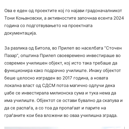
Ова е еден од проектите кој го најави градоначалникот
Тони Коњановски, а активностите започнаа есента 2024
година со подготвувањето на проектната
документација.
За разлика од Битола, во Прилеп во населбата “Сточен
Пазар”, општина Прилеп своевремено инвестираше во
современ училишен објект, кој исто така требаше да
функционира како подрачно училиште. Инаку објектот
беше целосно изграден во 2017 година, а новата
локална власт од СДСМ потоа магично одлучи дека
џабе се инвестирала милионска сума и тука нема да
има училиште. Објектот се остави бувално да скапува и
да се распаѓа, а со тоа да пропаѓаат и парите на
граѓаните кои беа вложени во оваа училишна зграда.