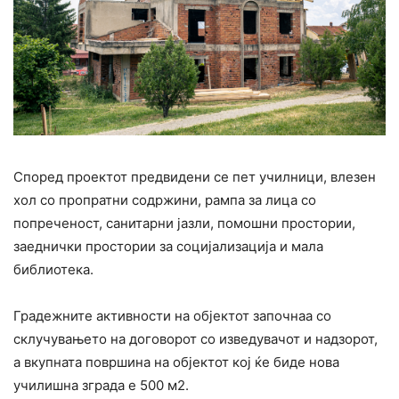
Според проектот предвидени се пет училници, влезен
хол со пропратни содржини, рампа за лица со
попреченост, санитарни јазли, помошни простории,
заеднички простории за социјализација и мала
библиотека.
Градежните активности на објектот започнаа со
склучувањето на договорот со изведувачот и надзорот,
а вкупната површина на објектот кој ќе биде нова
училишна зграда е 500 м2.