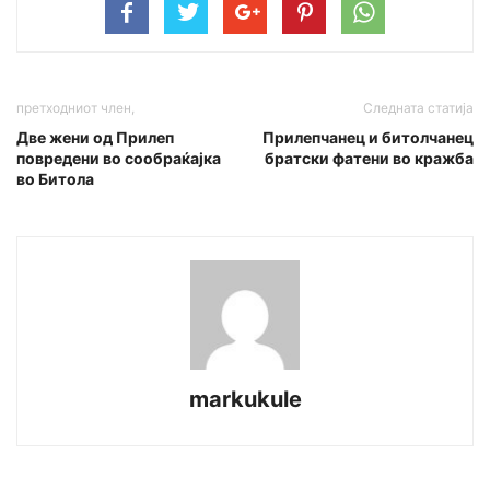
претходниот член,
Следната статија
Две жени oд Прилеп
Прилепчанец и битолчанец
повредени во сообраќајка
братски фатени во кражба
во Битола
markukule