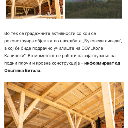
Во тек се градежните активности со кои се
реконструира објектот во населбата „Буковски ливади“,
а кој ќе биде подрачно училиште на ООУ „Коле
Канински“. Во моментот се работи на зајакнување на
подни плочи и кровна конструкција –
информираат од
Општина Битола.