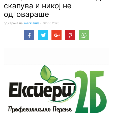
скапува и никој не
одговараше
од страна на
markukule
-
02.06.2026