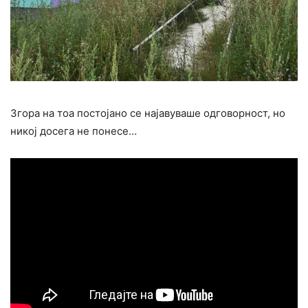
Згора на тоа постојано се најавуваше одговорност, но
никој досега не понесе…