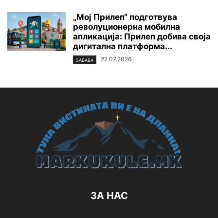
„Мој Прилеп“ подготвува
револуционерна мобилна
апликација: Прилеп добива своја
дигитална платформа...
22.07.2026
ЗАБАВА
ЗА НАС