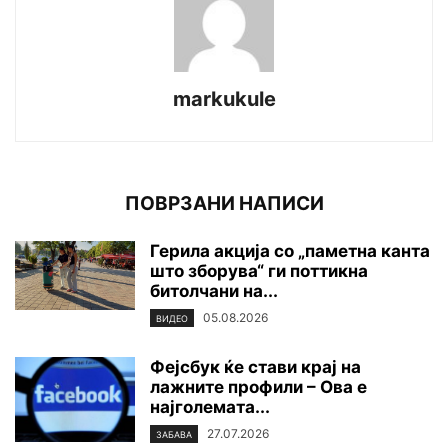
markukule
ПОВРЗАНИ НАПИСИ
Герила акција со „паметна канта
што зборува“ ги поттикна
битолчани на...
05.08.2026
ВИДЕО
Фејсбук ќе стави крај на
лажните профили – Ова е
најголемата...
27.07.2026
ЗАБАВА