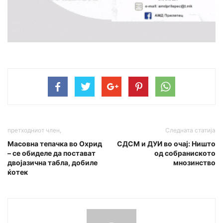
претходниот член,
Следната статија
Масовна тепачка во Охрид
СДСМ и ДУИ во очај: Ништо
– се обиделе да постават
од собраниското
двојазична табла, добиле
мнозинство
ќотек