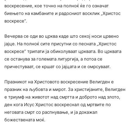
воскресение, кое точно на полноќ ќе го означат
биењето на камбаните и радосниот восклик „Христос
воскресе“.
Вечерва се оди во црква каде што секој носи црвено
јајце. На полноќ сите присутни со песната „Христос
воскресе” трипати ја обиколуваат црквата. Во црквата
се останува за големата литургија, а потоа се
причестуваат, се кршат со јајцата и се омрсуваат.
Празникот на Христовото воскресение Велигден е
празник на љубовта и мирот. За христијаните, Велигден
е триумф на животот над смртта и доброто над злото,
ден кога Исус Христос воскреснал од мртвите по
неговата смрт со распнување, и ја докажал
божествената моќ.