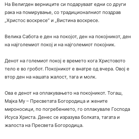
На Велигден верниците си подаруваат едни со други
рака на помирување, со традиционалниот поздрав
„Христос воскресе” и „Вистина воскресе.
Велика Сабота е ден на покојот, ден на покојникот, ден
на најголемиот покој и на најголемиот покојник.
Денот на големиот покој е времето кога Христовото
тело е во гробот. Покојникот е внатре од вчера. Овој е
втор ден на нашата жалост, тага и молк.
Ова е денот на оплакувањето на покојникот. Тогаш,
Мајка Му – Пресветата Богородица и жените
мироносици, по погребението, го оплакувале Господа
Исуса Христа. Денес се изразува болката, тагата и
жалоста на Пресвета Богородица.