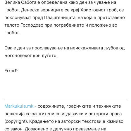
Велика Сабота е определена како ден за чување на
гробот. Денеска верниците се крај Христовиот гроб, се
поклонуваат пред Плаштеницата, на која е претставено
телото Господово при погребението и положено во
гробот.
Ова е ден за прославување на неискажливата љубов од
Богочовекот кон луѓето.
Error9
Markukule.mk
- содржините, графичките и техничките
решенија се заштитени со издавачки и авторски права
(copyright). Крадењето на авторски текстови е казниво
со закон. Дозволено е делумно превземање на