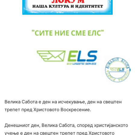
Велика Сабота е ден на исчекување, ден на свештен
трепет пред Христовото Воскресение.
Денешниот ден, Велика Сабота, според христијанското
учење е ден на свештен трепет пред Христовото