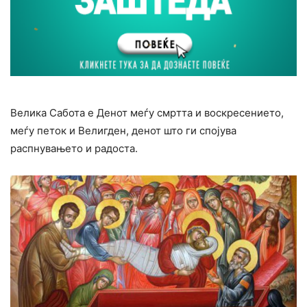
Велика Сабота е Денот меѓу cмpтта и воскресението,
меѓу петок и Велигден, денот што ги спојува
распнувањето и радоста.