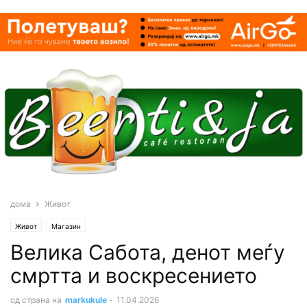
дома
Живот
Живот
Магазин
Велика Сабота, денот меѓу
смртта и воскресението
од страна на
markukule
-
11.04.2026