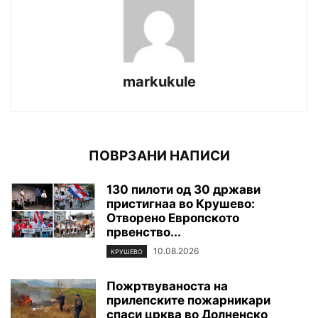
markukule
ПОВРЗАНИ НАПИСИ
130 пилоти од 30 држави
пристигнаа во Крушево:
Отворено Европското
првенство...
10.08.2026
КРУШЕВО
Пожртвуваноста на
прилепските пожарникари
спаси црква во Долненско