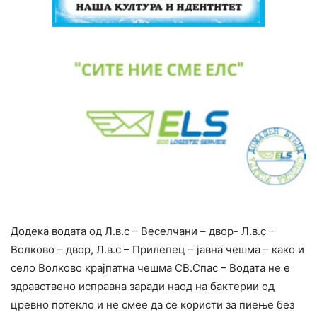
Додека водата од Л.в.с – Веселчани – двор- Л.в.с –
Волково – двор, Л.в.с – Прилепец – јавна чешма – како и
село Волково крајпатна чешма СВ.Спас – Водата не е
здравствено исправна заради наод на бактерии од
цревно потекло и не смее да се користи за пиење без