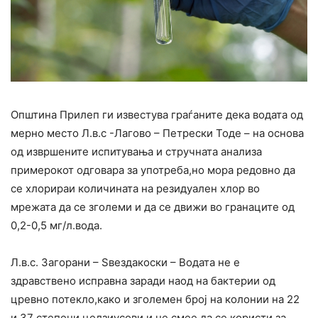
Општина Прилеп ги известува граѓаните дека водата од
мерно место Л.в.с -Лагово – Петрески Тоде – на основа
од извршените испитувања и стручната анализа
примерокот одговара за употреба,но мора редовно да
се хлорираи количината на резидуален хлор во
мрежата да се зголеми и да се движи во гранаците од
0,2-0,5 мг/л.вода.
Л.в.с. Загорани – Ѕвездакоски – Водата не е
здравствено исправна заради наод на бактерии од
цревно потекло,како и зголемен број на колонии на 22
и 37 степени целзиусови и не смее да се користи за