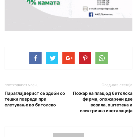
претходниот член,
Следната статија
Параглајдерист се здоби со
Пожар на плац од битолска
тешки повреди при
фирма, опожарени две
слетување во битолско
возила, оштетена и
електрична инсталација