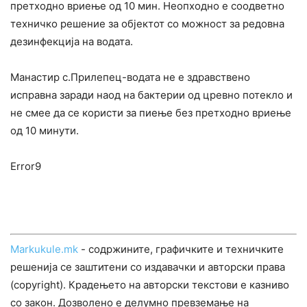
претходно вриење од 10 мин. Неопходно е соодветно
техничко решение за објектот со можност за редовна
дезинфекција на водата.
Манастир с.Прилепец-водата не е здравствено
исправна заради наод на бактерии од цревно потекло и
не смее да се користи за пиење без претходно вриење
од 10 минути.
Error9
Markukule.mk
- содржините, графичките и техничките
решенија се заштитени со издавачки и авторски права
(copyright). Крадењето на авторски текстови е казниво
со закон. Дозволено е делумно превземање на