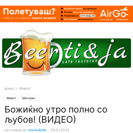
дома
Живот
Живот
Магазин
Божиќно утро полно со
љубов! (ВИДЕО)
од страна на
markukule
-
09.01.2024