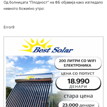
Од болницата “Плодност” на ФБ објавија како изгледало
нивното божиќно утро:
Error9