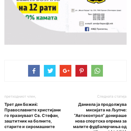
претходниот член,
Следната статија
Трет ден Божиќ:
Даниела ја продолжува
Православните христијани
мисијата на Љупче:
го пpaзнуваат Св. Стефан,
“Автоконтрол” донираше
заштитник на бoлнитe,
нова спортска опрема за
стapите и сиpoмашните
малите фудбалерчиња од