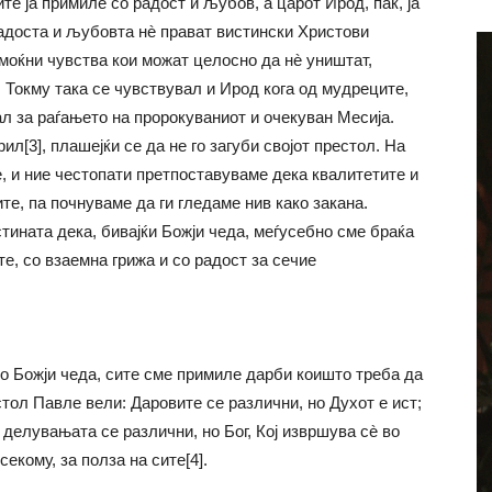
е ја примиле со радост и љубов, а царот Ирод, пак, ја
адоста и љубовта нè прават вистински Христови
моќни чувства кои можат целосно да нè уништат,
. Токму така се чувствувал и Ирод кога од мудреците,
л за раѓањето на пророкуваниот и очекуван Месија.
ил[3], плашејќи се да не го загуби својот престол. На
, и ние честопати претпоставуваме дека квалитетите и
те, па почнуваме да ги гледаме нив како закана.
стината дека, бивајќи Божји чеда, меѓусебно сме браќа
е, со взаемна грижа и со радост за сечие
о Божји чеда, сите сме примиле дарби коишто треба да
тол Павле вели: Даровите се различни, но Духот е ист;
 делувањата се различни, но Бог, Кој извршува сè во
 секому, за полза на сите[4].