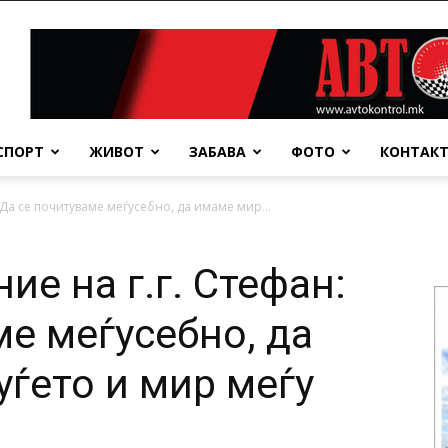
СПОРТ
ЖИВОТ
ЗАБАВА
ФОТО
КОНТАК
 Да се почитуваме меѓусебно, да имаме мир...
е на г.г. Стефан:
ме меѓусебно, да
уѓето и мир меѓу