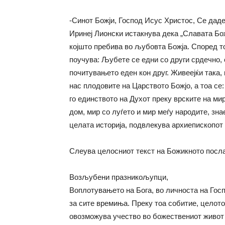
-Синот Божји, Господ Исус Христос, Се даде
Иринеј Лионски истакнува дека „Славата Божј
којшто пребива во љубовта Божја. Според то
поучува: Љубете се едни со други срдечно, 
почитувањето еден кон друг. Живеејќи така, 
нас плодовите на Царството Божјо, а тоа се:
го единството на Духот преку врските на мир
дом, мир со луѓето и мир меѓу народите, зн
целата историја, подвлекува архиепископот г
Слеува целосниот текст на Божикното посла
Возљубени празникољупци,
Воплотувањето на Бога, во личноста на Госп
за сите времиња. Преку тоа собитие, целото
овозможува учество во божествениот живот 