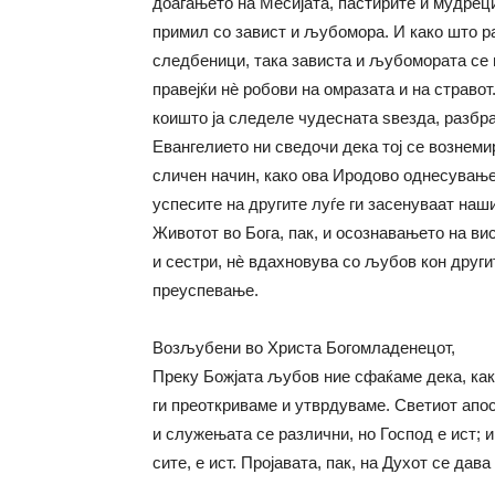
доаѓањето на Месијата, пастирите и мудрецит
примил со завист и љубомора. И како што р
следбеници, така зависта и љубомората се 
правејќи нè робови на омразата и на стравот
коишто ја следеле чудесната ѕвезда, разбра
Евангелието ни сведочи дека тој се вознемир
сличен начин, како ова Иродово однесување
успесите на другите луѓе ги засенуваат наши
Животот во Бога, пак, и осознавањето на ви
и сестри, нè вдахновува со љубов кон другит
преуспевање.
Возљубени во Христа Богомладенецот,
Преку Божјата љубов ние сфаќаме дека, как
ги преоткриваме и утврдуваме. Светиот апос
и служењата се различни, но Господ е ист; и
сите, е ист. Пројавата, пак, на Духот се дава