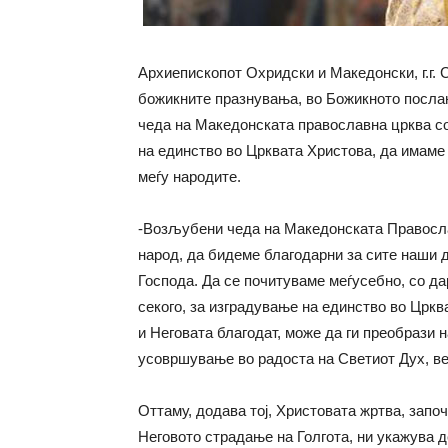
Архиепископот Охридски и Македонски, г.г. 
божикните празнувања, во Божикното посла
чеда на Македонската православна црква со
на единство во Црквата Христова, да имаме м
меѓу народите.
-Возљубени чеда на Македонската Православ
народ, да бидеме благодарни за сите наши д
Господа. Да се почитуваме меѓусебно, со д
секого, за изградување на единство во Црк
и Неговата благодат, може да ги преобрази
усовршување во радоста на Светиот Дух, вел
Оттаму, додава тој, Христовата жртва, запо
Неговото страдање на Голгота, ни укажува д