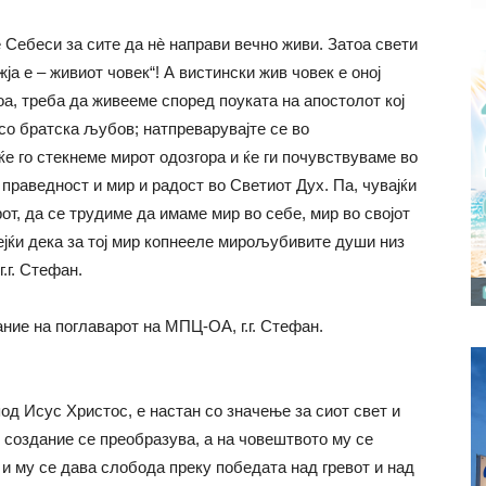
 Себеси за сите да нè направи вечно живи. Затоа свети
а е – живиот човек“! А вистински жив човек е оној
а, треба да живееме според поуката на апостолот кој
со братска љубов; натпреварувајте се во
ќе го стекнеме мирот одозгора и ќе ги почувствуваме во
 праведност и мир и радост во Светиот Дух. Па, чувајќи
от, да се трудиме да имаме мир во себе, мир во својот
аејќи дека за тој мир копнееле мирољубивите души низ
.г. Стефан.
ние на поглаварот на МПЦ-ОА, г.г. Стефан.
од Исус Христос, е настан со значење за сиот свет и
 создание се преоб­разува, а на човештвото му се
и му се дава слобода преку победата над гревот и над