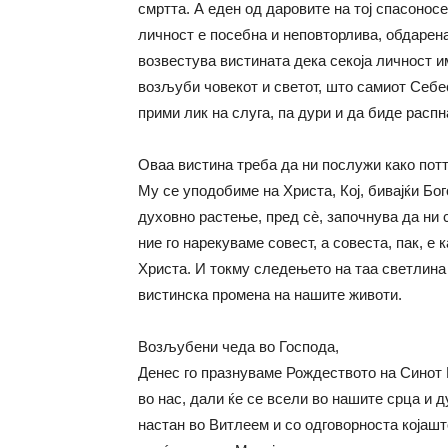
смртта. А еден од даровите на тој спасонос
личност е посебна и неповторлива, обдарена
возвестува вистината дека секоја личност и
возљуби човекот и светот, што самиот Себе
прими лик на слуга, па дури и да биде распна
Оваа вистина треба да ни послужи како потт
Му се уподобиме на Христа, Кој, бивајќи Бо
духовно растење, пред сè, започнува да ни с
ние го нарекуваме совест, а совеста, пак, е
Христа. И токму следењето на таа светлина 
вистинска промена на нашите животи.
Возљубени чеда во Господа,
Денес го празнуваме Рождеството на Синот Бо
во нас, дали ќе се всели во нашите срца и 
настан во Витлеем и со одговорноста којашт