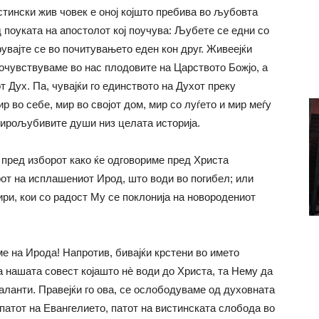
истински жив човек е оној којшто пребива во љубовта
 поуката на апостолот кој поучува: Љубете се едни со
увајте се во почитувањето еден кон друг. Живеејќи
 почувствуваме во нас плодовите на Царството Божјо, а
т Дух. Па, чувајќи го единството на Духот преку
р во себе, мир во својот дом, мир со луѓето и мир меѓу
 мирољубивите души низ целата историја.
 пред изборот како ќе одговориме пред Христа
рот на исплашениот Ирод, што води во погибел; или
ири, кои со радост Му се поклонија на новородениот
е на Ирода! Напротив, бивајќи крстени во името
 нашата совест којашто нè води до Христа, та Нему да
аланти. Правејќи го ова, се ослободуваме од духовната
 патот на Евангелието, патот на вистинската слобода во