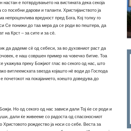
ен настан е потврдувањето на вистината дека секоја
 со посебни дарови и таланти. Христијанството ја
ма непроценлива вредност пред Бога, Кој толку го
си Се понижи до таа мера да се роди во пештера, да
т на Крст – за сите и за сè.
ик да дадеме сè од себеси, за во духовниот раст да
гочовек, е наш совршен пример на човечко битие. Тоа
е укажува преку Божјиот глас во секого од нас, што
 како витлеемската ѕвезда којашто нè води до Господа
е почетокот на покајанието, коешто доведува до
жји. Но од секого од нас зависи дали Тој ќе се роди и
души, дали ќе живееме со радоста од спасоносниот
о Христовото рождество ја носи со себе. Веста за