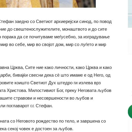
Стефан заедно со Светиот архиерејски синод, по повод
ние до свештенослужителите, монаштвото и до сите
 порака да се почитуваме меѓусебно, за изградување
ир во себе, мир во својот дом, мир со луѓето и мир
на Црква, Сите ние како личности, како Црква и како
арби, бивајќи свесни дека сè што имаме е од Него, од
аровите коишто Светиот Дух штедро ги излева врз
вата Христова. Милостивиот Бог, преку Неговата љубов
 нашите стравови и несовршености во љубов и
и поглаварот г.г. Стефан.
чната со Неговото рождество по тело, и завршена со
ека секој човек е достоен за љубов.