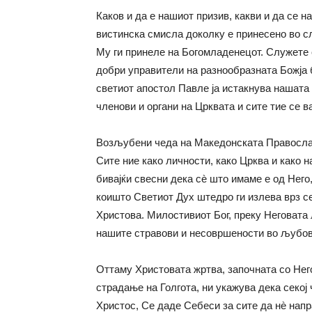
Каков и да е нашиот призив, какви и да се н
вистинска смисла доколку е принесено во с
Му ги принеле на Богомладенецот. Служете си
добри управители на разнообразната Божја б
светиот апостол Павле ја истакнува нашата 
членови и органи на Црквата и сите тие се 
Возљубени чеда на Македонската Правосла
Сите ние како личности, како Црква и како 
бивајќи свесни дека сè што имаме е од Него
коишто Светиот Дух штедро ги излева врз се
Христова. Милостивиот Бог, преку Неговата 
нашите стравови и несовршености во љубов
Оттаму Христовата жртва, започната со Нег
страдање на Голгота, ни укажува дека секој
Христос, Се даде Себеси за сите да нè напр