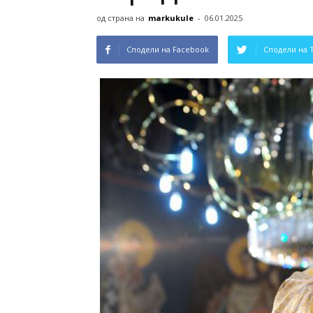
од страна на
markukule
-
06.01.2025
Сподели на Facebook
Сподели на 