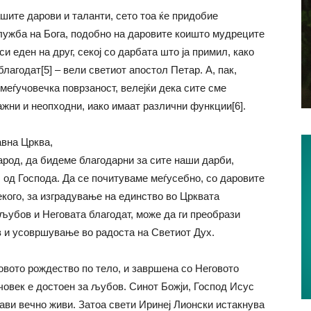
ашите дарови и таланти, сето тоа ќе придобие
лужба на Бога, подобно на даровите коишто мудреците
 еден на друг, секој со дарбата што ја примил, како
лагодат[5] – вели светиот апостол Петар. А, пак,
меѓучовечка поврзаност, велејќи дека сите сме
важни и неопходни, иако имаат различни функции[6].
вна Црква,
народ, да бидеме благодарни за сите наши дарби,
, од Господа. Да се почитуваме меѓусебно, со даровите
кого, за изградување на единство во Црквата
љубов и Неговата благодат, може да ги преобрази
 и усовршување во радоста на Светиот Дух.
овото рождество по тело, и завршена со Неговото
 човек е достоен за љубов. Синот Божји, Господ Исус
ави вечно живи. Затоа свети Иринеј Лионски истакнува