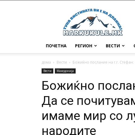
Маркукуле
ПОЧЕТНА
РЕГИОН
ВЕСТИ
дома
Вести
Божиќно послание на г.г. Стефан:
Вести
Македонија
Божиќно послани
Да се почитува
имаме мир со л
народите