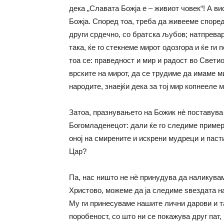
дека „Славата Божја е – живиот човек“! А в
Божја. Според тоа, треба да живееме според
други срдечно, со братска љубов; натпревар
така, ќе го стекнеме мирот одозгора и ќе ги
тоа се: праведност и мир и радост во Светио
врските на мирот, да се трудиме да имаме ми
народите, знаејќи дека за тој мир копнееле
Затоа, празнувањето на Божик нè поставува
Богомладенец­от: дали ќе го следиме приме
оној на смирените и искрени мудреци и паст
Цар?
Па, нас ништо не нè принудува да наликувам
Христово, можеме да ја следиме ѕвездата на
Му ги принесуваме нашите лични дарови и т
поробеност, со што ни се покажува друг пат,