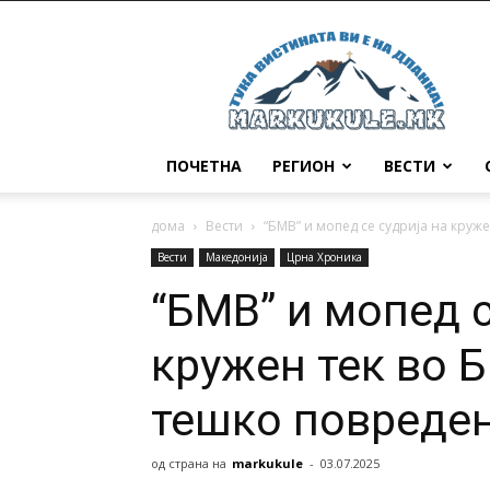
Маркукуле
ПОЧЕТНА
РЕГИОН
ВЕСТИ
дома
Вести
“БМВ” и мопед се судрија на кружен
Вести
Македонија
Црна Хроника
“БМВ” и мопед с
кружен тек во 
тешко повpeде
од страна на
markukule
-
03.07.2025