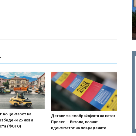
Т
г во центарот на
Детали за сообраќајката на патот
езбедени 25 нови
Прилеп – Битола, познат
ста (ФОТО)
идентитетот на повредените