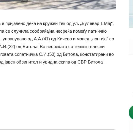
 е пријавено дека на кружен тек од ул. „Булевар 1 Мај“,
ла се случила сообраќајна несреќа помеѓу патничко
, управувано од А.А.(41) од Кичево и мопед „лонгија“ со
А.И.(22) од Битола. Во несреќата со тешки телесни
говата сопатничка С.И.(50) од Битола, констатирани во
д јавен обвинител и увидна екипа од СВР Битола –