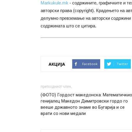
Markukule.mk
- содржините, графичките и те
авторски права (copyright). Крадењето на ав
делумно превземање на авторски содржини 
содржината што се цитира.
АКЦИЈА
Facebook
Twitter
претходниот член,
(ФОТО) Гордост македонска: Математички
генијалец Македон Димитровски гордо го
вееше државното знаме во Бугарија и се
врати со нови медали