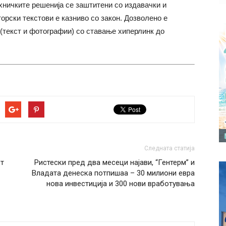
хничките решенија се заштитени со издавачки и
торски текстови е казниво со закон. Дозволено е
(текст и фотографии) со ставање хиперлинк до
Следната статија
от
Ристески пред два месеци најави, “Гентерм” и
Владата денеска потпишаа – 30 милиони евра
нова инвестиција и 300 нови вработувања