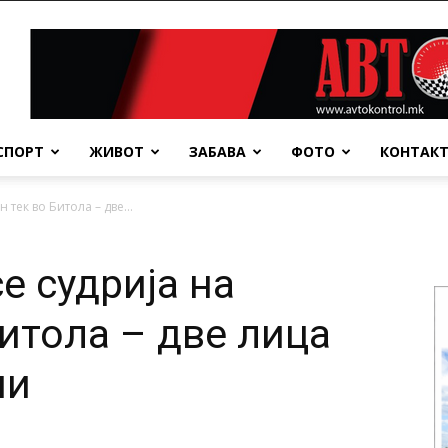
СПОРТ
ЖИВОТ
ЗАБАВА
ФОТО
КОНТАК
 тек во Битола – две...
е судрија на
Битола – две лица
ни