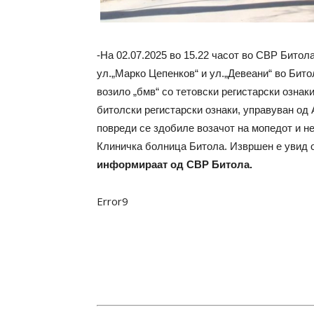
-На 02.07.2025 во 15.22 часот во СВР Битола
ул.„Марко Цепенков“ и ул.„Девеани“ во Бито
возило „бмв“ со тетовски регистарски ознаки
битолски регистарски ознаки, управуван од 
повреди се здобиле возачот на мопедот и не
Клиничка болница Битола. Извршен е увид о
информираат од СВР Битола.
Error9