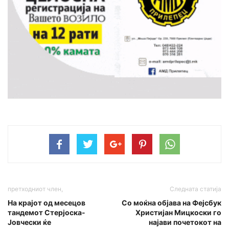
претходниот член,
Следната статија
На крајот од месецов
Со моќна објава на Фејсбук
тандемот Стерјоска-
Христијан Мицкоски го
Јовчески ќе
најави почетокот на