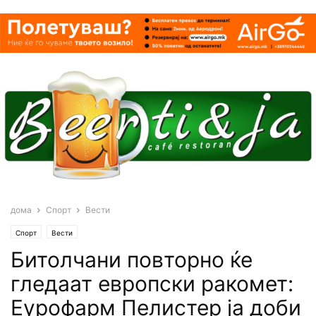
дома
Спорт
Вести
Спорт
Вести
Битолчани повторно ќе
гледаат европски ракомет:
Еурофарм Пелистер ја доби