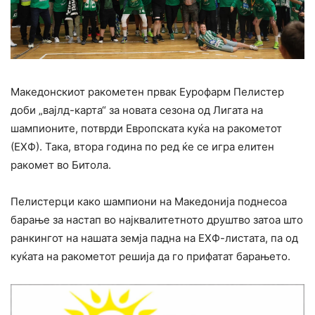
Македонскиот ракометен првак Еурофарм Пелистер
доби „вајлд-карта“ за новата сезона од Лигата на
шампионите, потврди Европската куќа на ракометот
(ЕХФ). Така, втора година по ред ќе се игра елитен
ракомет во Битола.
Пелистерци како шампиони на Македонија поднесоа
барање за настап во најквалитетното друштво затоа што
ранкингот на нашата земја падна на ЕХФ-листата, па од
куќата на ракометот решија да го прифатат барањето.