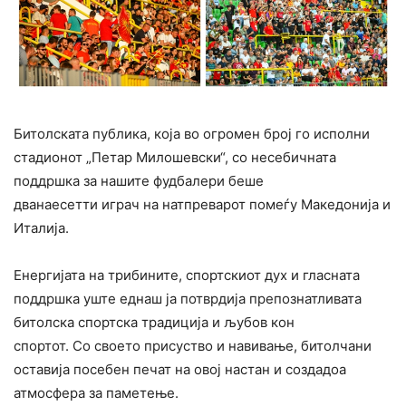
Битолската публика, која во огромен број го исполни
стадионот „Петар Милошевски“, со несебичната
поддршка за нашите фудбалери беше
дванаесетти играч на натпреварот помеѓу Македонија и
Италија.
Енергијата на трибините, спортскиот дух и гласната
поддршка уште еднаш ја потврдија препознатливата
битолска спортска традиција и љубов кон
спортот. Со своето присуство и навивање, битолчани
оставија посебен печат на овој настан и создадоа
атмосфера за паметење.