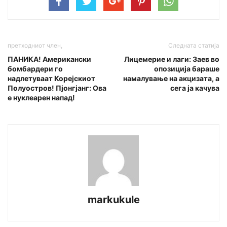
претходниот член,
Следната статија
ПАНИКА! Американски
Лицемерие и лаги: Заев во
бомбардери го
опозиција бараше
надлетуваат Корејскиот
намалување на акцизата, а
Полуостров! Пјонгјанг: Ова
сега ја качува
е нуклеарен напад!
markukule