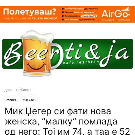
дома
Живот
Живот
Магазин
Мик Џегер си фати нова
женска, “малку” помлада
од него: Тој им 74, а таа е 52