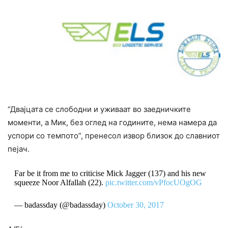
“Двајцата се слободни и уживаат во заедничките
моменти, а Мик, без оглед на годините, нема намера да
успори со темпото”, пренесол извор близок до славниот
пејач.
Far be it from me to criticise Mick Jagger (137) and his new
squeeze Noor Alfallah (22).
pic.twitter.com/vPfocUOgOG
— badassday (@badassday)
October 30, 2017