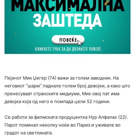
Пејачот Мик Џегер (74) важи за голем заводник. На
неговиот “шарм” паднале голем број девојки, a како што
пренесуваат странските медиуми, Мик овој пат има
девојка која од него е помлада цели 52 години.
Се работи за филмската продуцентка Нур Алфалах (22).
Парот поминал неколку ноќи во Париз и уживале во
градот на светлината.