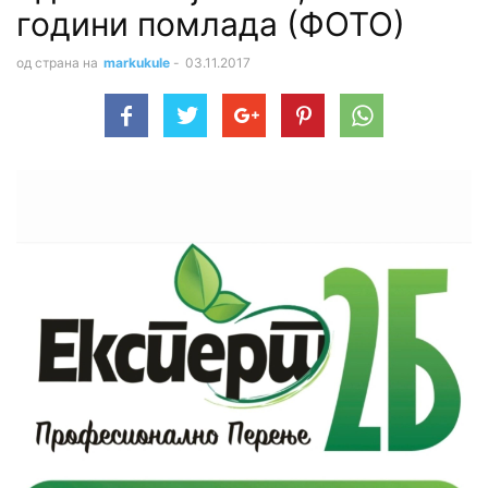
години помлада (ФОТО)
од страна на
markukule
-
03.11.2017