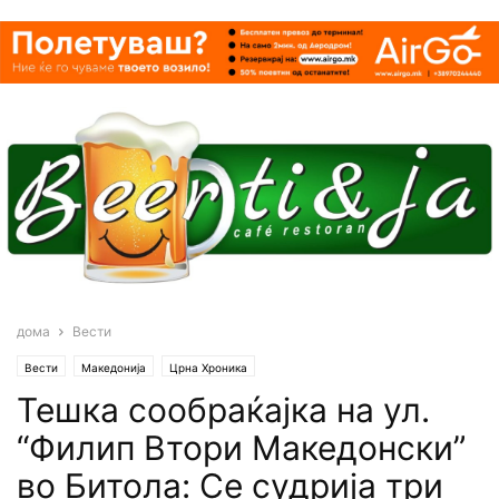
дома
Вести
Вести
Македонија
Црна Хроника
Teшка сообраќајка на ул.
“Филип Втори Maкедонски”
во Битола: Се судрија три