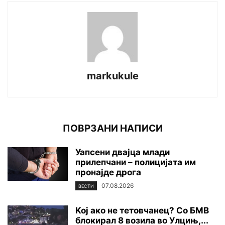
markukule
ПОВРЗАНИ НАПИСИ
Уапсени двајца млади
прилепчани – полицијата им
пронајде дpoга
07.08.2026
ВЕСТИ
Koj ако не тетовчанец? Со БМВ
блокирал 8 возила во Улцињ,...