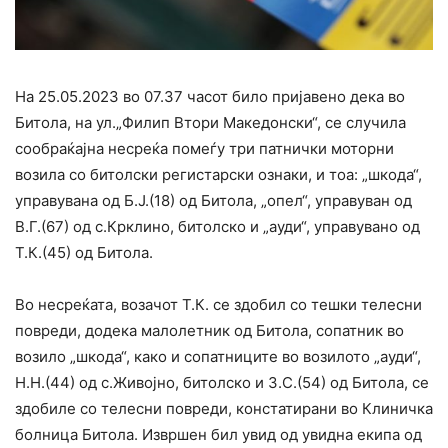
На 25.05.2023 во 07.37 часот било пријавено дека во
Битола, на ул.„Филип Втори Македонски“, се случила
сообраќајна несреќа помеѓу три патнички моторни
возила со битолски регистарски ознаки, и тоа: „шкода“,
управувана од Б.Ј.(18) од Битола, „опел“, управуван од
В.Г.(67) од с.Крклино, битолско и „ауди“, управувано од
Т.К.(45) од Битола.
Во несреќата, возачот Т.К. се здобил со тешки телесни
повреди, додека малолетник од Битола, сопатник во
возило „шкода“, како и сопатниците во возилото „ауди“,
Н.Н.(44) од с.Живојно, битолско и З.С.(54) од Битола, се
здобиле со телесни повреди, констатирани во Клиничка
болница Битола. Извршен бил увид од увидна екипа од