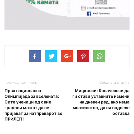
претходниот член,
Следната статија
Прва национална
Мицкоски: Ковачевски да
Олимпијада за вселената:
ги стави уставните измени
Сите ученици од овие
на дневен ред, ако нема
градови можат да се
мнозинство, да си поднесе
пријават за натпреварот во
оставка
ПРИЛЕП!