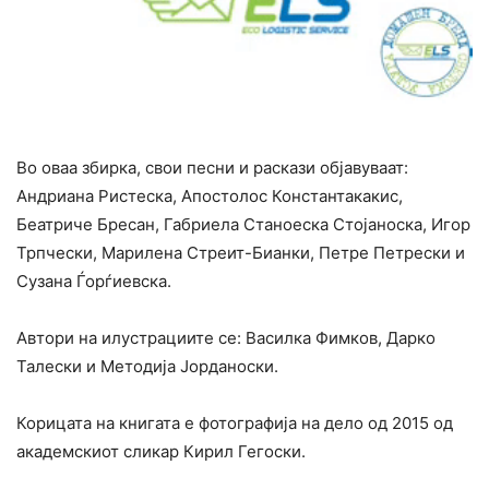
Во оваа збирка, свои песни и раскази објавуваат:
Андриана Ристеска, Апостолос Константакакис,
Беатриче Бресан, Габриела Станоеска Стојаноска, Игор
Трпчески, Марилена Стрeит-Бианки, Петре Петрески и
Сузана Ѓорѓиевска.
Автори на илустрациите се: Василка Фимков, Дарко
Талески и Методија Јорданоски.
Корицата на книгата е фотографија на дело од 2015 од
академскиот сликар Кирил Гегоски.