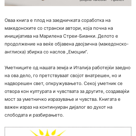
Оваа книга е плод на заедничката соработка на
македонските со странски автори, која почна на
иницијатива на Марилена Стреи-Бианки. Делото е
продолжение на веќе објавена двојзична (македонско-
англиска) збирка со наслов „Емоции“.
Уметниците од нашата земја и Италија работејќи заедно
на ова дело, го претствуваат својот внатрешен, но и
надворешен свет, опкружувањето. Секој уметник се
отвора кон културата и чувствата за другите, создавајќи
мост за уметничко изразување и чувства. Книгата е
важен израз на континуиран дијалог во духот на
слободата и разбирањето.