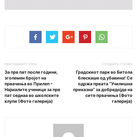
претходниот член,
Следната статија
За прв пат после години,
Градскиот парк во Битола
зголемен бројот на
блескаше од убавина! Се
првачиња во Прилеп –
одржа првата “Училишна
Најмалите ученици за прв
приказна” за добредојде на
пат седнаа во школските
сите првачиња (Фото
клупи (Фото галерија)
галерија)