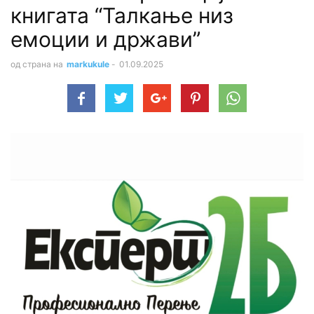
книгата “Талкање низ
емоции и држави”
од страна на
markukule
-
01.09.2025