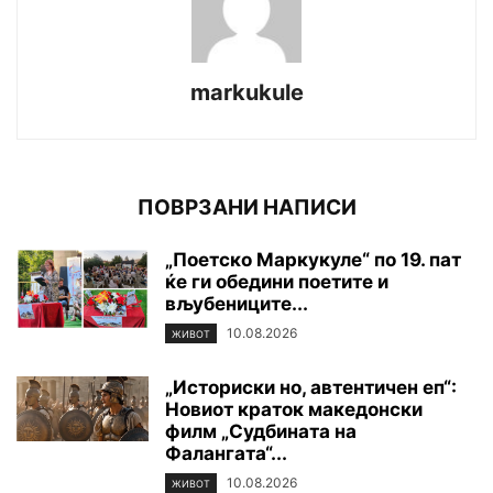
markukule
ПОВРЗАНИ НАПИСИ
„Поетско Маркукуле“ по 19. пат
ќе ги обедини поетите и
вљубениците...
10.08.2026
ЖИВОТ
„Историски но, автентичен еп“:
Новиот краток македонски
филм „Судбината на
Фалангата“...
10.08.2026
ЖИВОТ